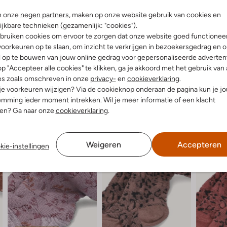
Niet chemisch reinigen
n onze
negen partners
, maken op onze website gebruik van cookies en
Niet bleken
ijkbare technieken (gezamenlijk: "cookies").
bruiken cookies om ervoor te zorgen dat onze website goed functionee
oorkeuren op te slaan, om inzicht te verkrijgen in bezoekersgedrag en 
l op te bouwen van jouw online gedrag voor gepersonaliseerde advertent
p "Accepteer alle cookies" te klikken, ga je akkoord met het gebruik van 
es zoals omschreven in onze
privacy-
en
cookieverklaring
.
 je voorkeuren wijzigen? Via de cookieknop onderaan de pagina kun je j
mming ieder moment intrekken. Wil je meer informatie of een klacht
nen? Ga naar onze
cookieverklaring
.
Weigeren
Accepteren
kie-instellingen