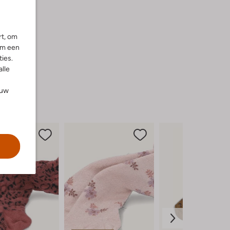
rt, om
om een
ies.
alle
ouw