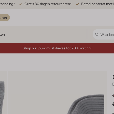
erzending*
Gratis 30 dagen retourneren*
Betaal achteraf met 
eren
ken
Shop nu:
jouw must-haves tot 70% korting!
€