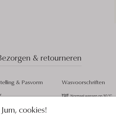
Bezorgen & retourneren
elling & Pasvorm
Wasvoorschriften
w
Normaal wassen op 30 °C
ercentages:
Niet strijken
sch Katoen, 22% Nylon, 2%
Jum, cookies!
Kan in de droogtrommel