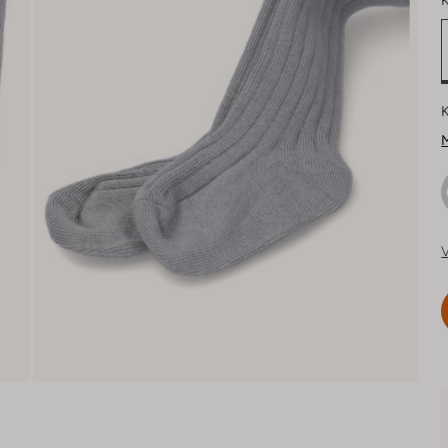
K
K
M
V