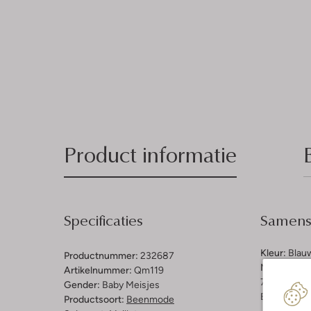
Product informatie
Specificaties
Samenst
Kleur:
Blau
Productnummer:
232687
Materiaalp
Artikelnummer:
Qm119
76% Organi
Gender:
Baby Meisjes
Elastaan
Productsoort:
Beenmode