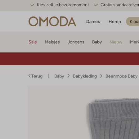
Kies zelf je bezorgmoment
Gratis standaard v
Dames
Heren
Kind
Sale
Meisjes
Jongens
Baby
Nieuw
Mer
Terug
Baby
Babykleding
Beenmode Baby