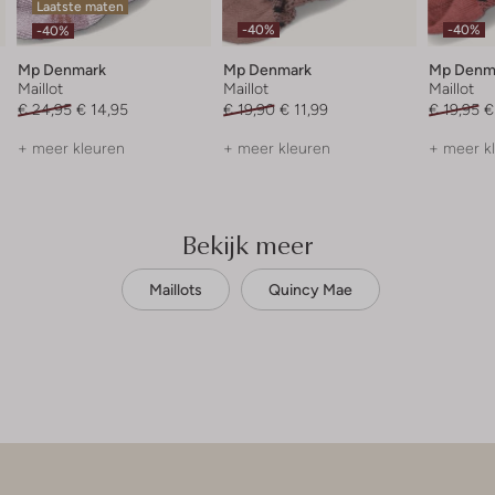
Laatste maten
-40%
-40%
-40%
Mp Denmark
Mp Denmark
Mp Denm
Maillot
Maillot
Maillot
€ 24,95
€ 14,95
€ 19,90
€ 11,99
€ 19,95
€
+ meer kleuren
+ meer kleuren
+ meer k
Bekijk meer
Maillots
Quincy Mae