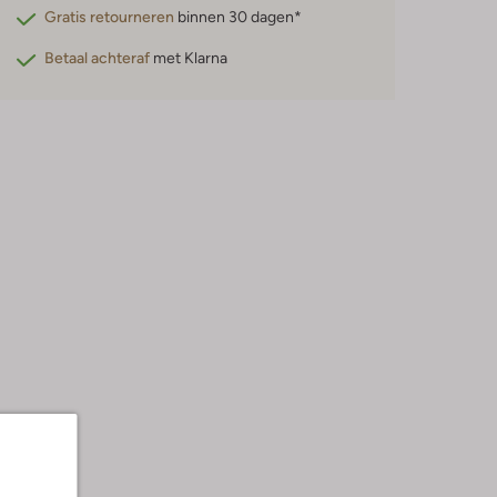
Gratis retourneren
binnen 30 dagen*
Betaal achteraf
met Klarna