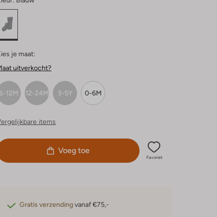
leur:
Blauw
ies je maat:
aat uitverkocht?
6-12M
12-24M
3-5Y
0-6M
ergelijkbare items
Voeg toe
Favoriet
Gratis verzending
vanaf €75,-