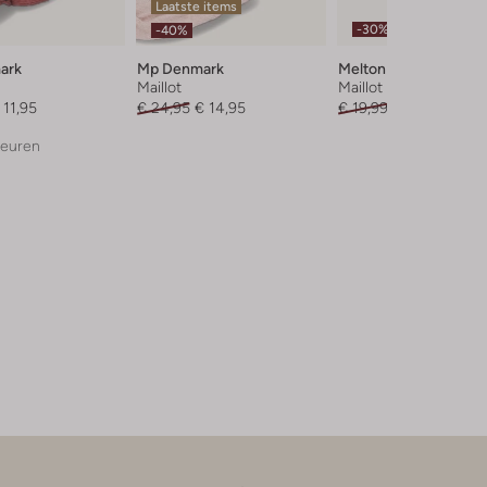
Laatste items
-30%
-40%
ark
Mp Denmark
Melton
Maillot
Maillot
 11,95
€ 24,95
€ 14,95
€ 19,99
€ 13,99
leuren