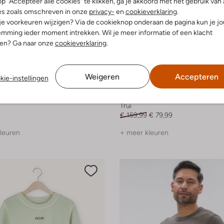
p "Accepteer alle cookies" te klikken, ga je akkoord met het gebruik van 
es zoals omschreven in onze
privacy-
en
cookieverklaring
.
 je voorkeuren wijzigen? Via de cookieknop onderaan de pagina kun je j
mming ieder moment intrekken. Wil je meer informatie of een klacht
nen? Ga naar onze
cookieverklaring
.
Weigeren
Accepteren
kie-instellingen
-50%
d Women
Boss Black
Trui
€ 159,99
€ 79,99
leuren
+ meer kleuren