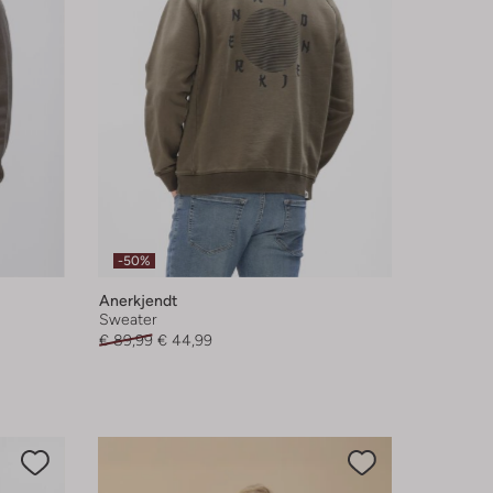
-50%
Anerkjendt
Sweater
€ 89,99
€ 44,99