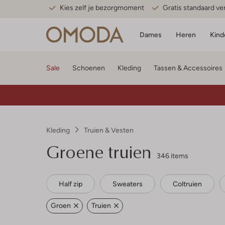
Kies zelf je bezorgmoment
Gratis standaard v
Dames
Heren
Kind
Sale
Schoenen
Kleding
Tassen & Accessoires
Kleding
Truien & Vesten
Groene truien
346 items
Half zip
Sweaters
Coltruien
Groen
Truien