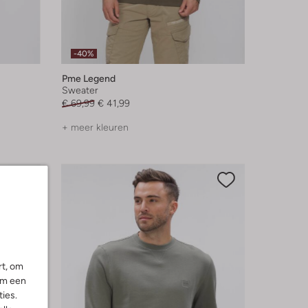
-40%
Pme Legend
Sweater
€ 69,99
€ 41,99
+ meer kleuren
rt, om
om een
ies.