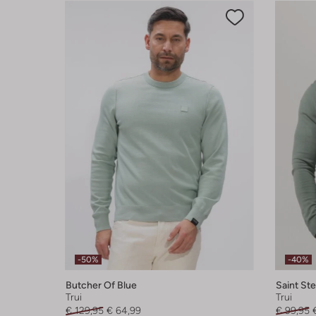
-50%
-40%
Butcher Of Blue
Saint St
Trui
Trui
€ 129,95
€ 64,99
€ 99,95