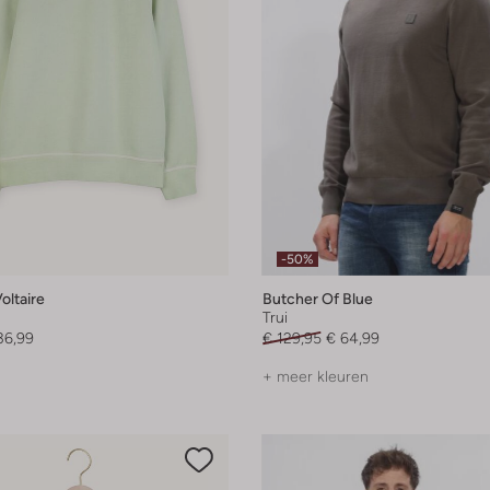
-50%
oltaire
Butcher Of Blue
Trui
36,99
€ 129,95
€ 64,99
+ meer kleuren