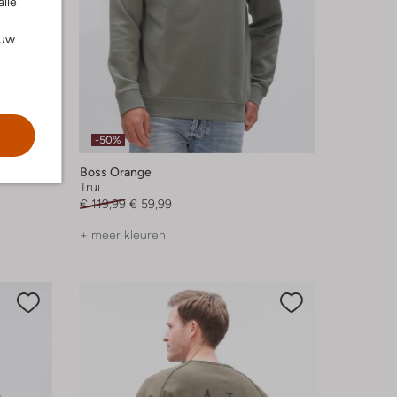
alle
ouw
-50%
Boss Orange
Trui
€ 119,99
€ 59,99
+ meer kleuren