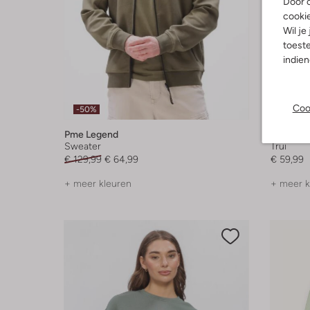
Door o
cooki
Wil je
toeste
indie
Coo
-50%
Nieuw
Pme Legend
Selecte
Sweater
Trui
€ 129,99
€ 64,99
€ 59,99
+ meer kleuren
+ meer k