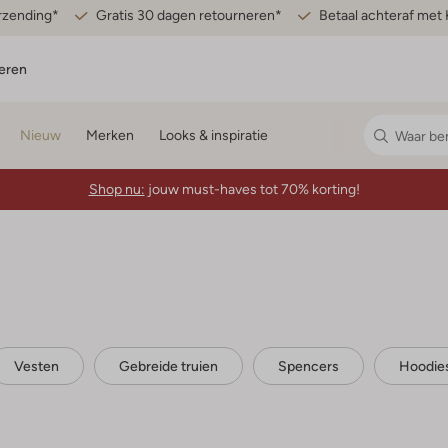
erzending*
Gratis 30 dagen retourneren*
Betaal achteraf met 
eren
Nieuw
Merken
Looks & inspiratie
Shop nu:
jouw must-haves tot 70% korting!
Vesten
Gebreide truien
Spencers
Hoodie