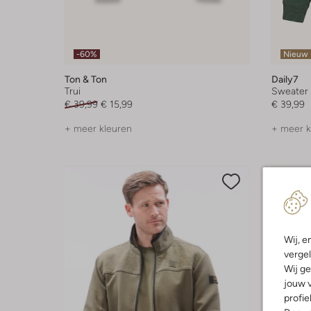
-60%
Nieuw
Ton & Ton
Daily7
Trui
Sweater
€ 39,99
€ 15,99
€ 39,99
+ meer kleuren
+ meer k
Wij, e
vergel
Wij ge
jouw v
profie