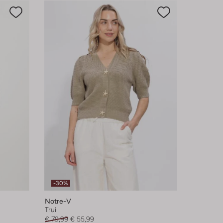
-30%
Notre-V
Trui
€ 79,99
€ 55,99