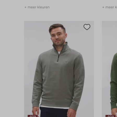
+ meer kleuren
+ meer k
-50%
-50%