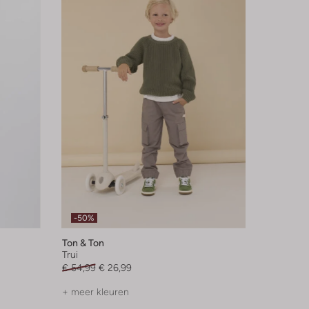
-50%
Ton & Ton
Trui
€ 54,99
€ 26,99
+ meer kleuren