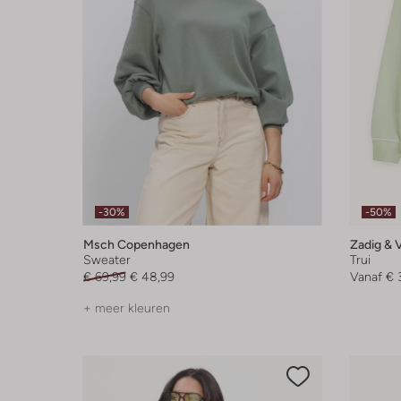
-30%
-50%
Msch Copenhagen
Zadig & V
Sweater
Trui
€ 69,99
€ 48,99
Vanaf
€ 
+ meer kleuren