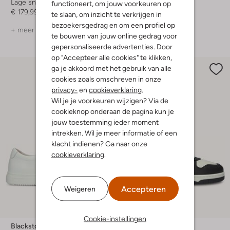
Lage sneakers
Lage sneakers
functioneert, om jouw voorkeuren op
€ 179,99
€ 149,99
te slaan, om inzicht te verkrijgen in
bezoekersgedrag en om een profiel op
+ meer kleuren
+ meer kleuren
te bouwen van jouw online gedrag voor
gepersonaliseerde advertenties. Door
op "Accepteer alle cookies" te klikken,
ga je akkoord met het gebruik van alle
cookies zoals omschreven in onze
privacy-
en
cookieverklaring
.
Wil je je voorkeuren wijzigen? Via de
cookieknop onderaan de pagina kun je
jouw toestemming ieder moment
intrekken. Wil je meer informatie of een
klacht indienen? Ga naar onze
cookieverklaring
.
Accepteren
Weigeren
Cookie-instellingen
Blackstone
Blackstone