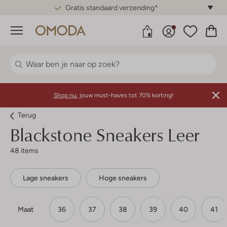
Gratis standaard verzending*
Menu
Shop nu:
jouw must-haves tot 70% korting!
Terug
Blackstone
Sneakers Leer
48 items
Lage sneakers
Hoge sneakers
Maat
36
37
38
39
40
41