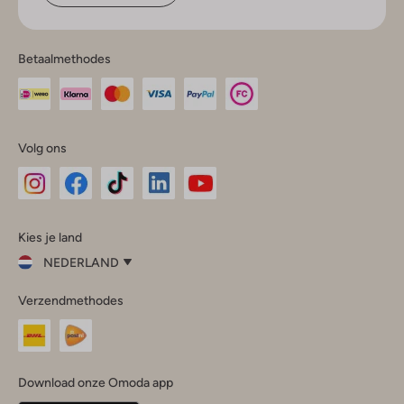
Betaalmethodes
Volg ons
Omoda
Omoda
Omoda
Omoda
Omoda
Kies je land
Instagram
Facebook
TikTok
LinkedIn
YouTube
NEDERLAND
Kies
Verzendmethodes
je
Sluit
land
Nederland
België
(Nederlands)
Download onze Omoda app
Belgique
(Français)