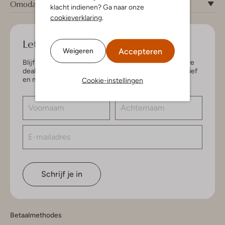
Omoda
klacht indienen? Ga naar onze
cookieverklaring
.
Let's keep in touch!
Accepteren
Weigeren
Blijf op de hoogte van de nieuwste items en exclusieve
deals, speciaal voor jou. Schrijf je in voor de nieuwsbrief
en maak kans op € 150,- shoptegoed.
Cookie-instellingen
Schrijf je in
Betaalmethodes