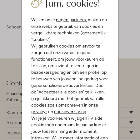
Jum, cookies!
Wij, en onze
negen partners
, maken op
onze website gebruik van cookies en
Schoenen
Sneakers
vergelijkbare technieken (gezamenlijk:
"cookies").
Wij gebruiken cookies om ervoor te
zorgen dat onze website goed
functioneert, om jouw voorkeuren op
te slaan, om inzicht te verkrijgen in
bezoekersgedrag en om een profiel op
te bouwen van jouw online gedrag voor
Contact
gepersonaliseerde advertenties. Door
op "Accepteer alle cookies" te klikken,
Maandag - Vrijdag 09:00 - 19:00 uur
ga je akkoord met het gebruik van alle
Zaterdag 09:00 - 17:00 uur
cookies zoals omschreven in onze
privacy-
en
cookieverklaring
.
Klantenservice
Wil je je voorkeuren wijzigen? Via de
Account
cookieknop onderaan de pagina kun je
jouw toestemming ieder moment
Inspiratie
intrekken. Wil je meer informatie of een