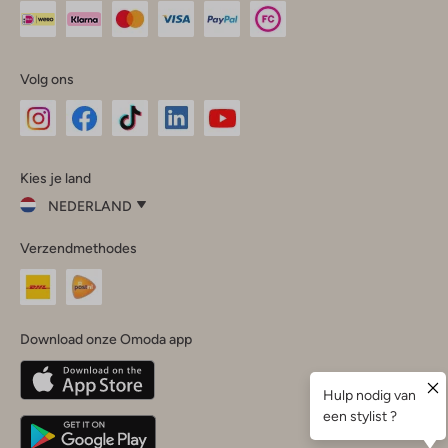
Volg ons
Omoda
Omoda
Omoda
Omoda
Omoda
Kies je land
Instagram
Facebook
TikTok
LinkedIn
YouTube
NEDERLAND
Kies
Verzendmethodes
je
Sluit
land
Nederland
België
(Nederlands)
Download onze Omoda app
Belgique
(Français)
Deutschland