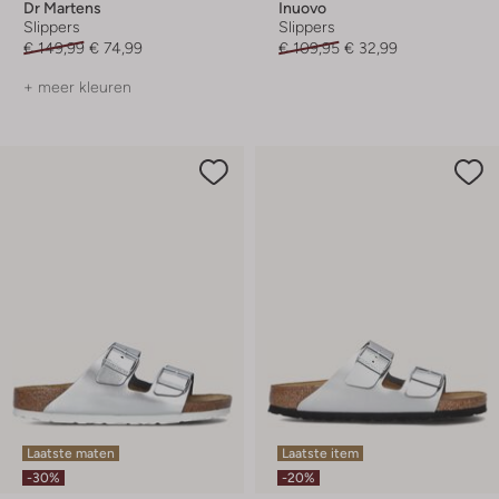
Dr Martens
Inuovo
Slippers
Slippers
€ 149,99
€ 74,99
€ 109,95
€ 32,99
+ meer kleuren
Laatste maten
Laatste item
-30%
-20%