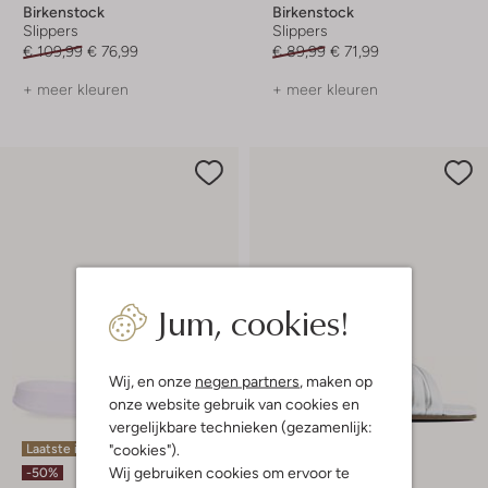
Birkenstock
Birkenstock
Slippers
Slippers
€ 109,99
€ 76,99
€ 89,99
€ 71,99
+ meer kleuren
+ meer kleuren
Jum, cookies!
Wij, en onze
negen partners
, maken op
onze website gebruik van cookies en
vergelijkbare technieken (gezamenlijk:
"cookies").
Laatste item
Wij gebruiken cookies om ervoor te
-50%