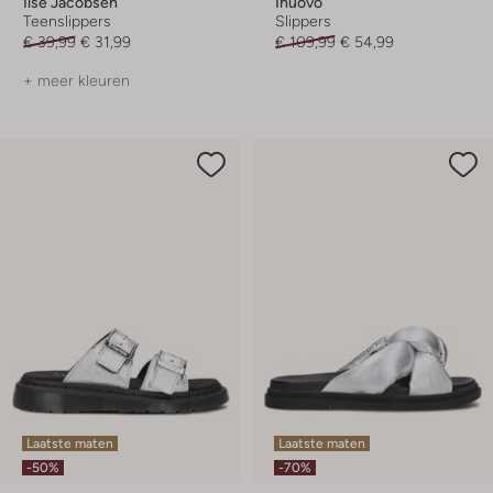
Ilse Jacobsen
Inuovo
Teenslippers
Slippers
€ 39,99
€ 31,99
€ 109,99
€ 54,99
+ meer kleuren
Laatste maten
Laatste maten
-50%
-70%