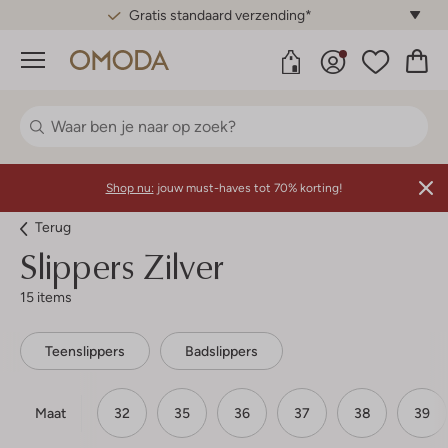
Gratis standaard verzending*
Menu
Shop nu:
jouw must-haves tot 70% korting!
Terug
Slippers Zilver
15 items
Teenslippers
Badslippers
Maat
32
35
36
37
38
39