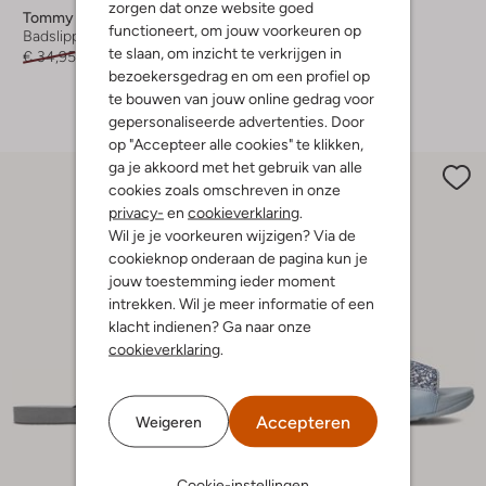
zorgen dat onze website goed
Tommy Hilfiger
Via Vai
functioneert, om jouw voorkeuren op
Badslippers
Slippers
te slaan, om inzicht te verkrijgen in
€ 34,95
€ 16,99
€ 89,99
bezoekersgedrag en om een profiel op
+ meer kleuren
te bouwen van jouw online gedrag voor
gepersonaliseerde advertenties. Door
op "Accepteer alle cookies" te klikken,
ga je akkoord met het gebruik van alle
cookies zoals omschreven in onze
privacy-
en
cookieverklaring
.
Wil je je voorkeuren wijzigen? Via de
cookieknop onderaan de pagina kun je
jouw toestemming ieder moment
intrekken. Wil je meer informatie of een
klacht indienen? Ga naar onze
cookieverklaring
.
Accepteren
Weigeren
Cookie-instellingen