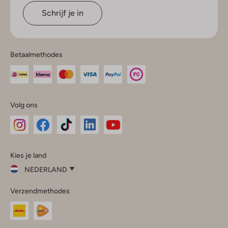
Schrijf je in
Betaalmethodes
Volg ons
Omoda
Omoda
Omoda
Omoda
Omoda
Kies je land
Instagram
Facebook
TikTok
LinkedIn
YouTube
NEDERLAND
Kies
Verzendmethodes
je
Sluit
land
Nederland