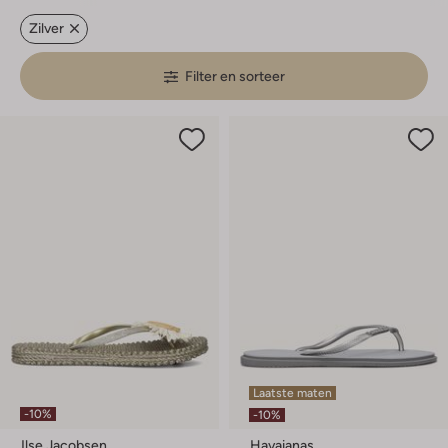
Zilver
Filter en sorteer
Laatste maten
-10%
-10%
Ilse Jacobsen
Havaianas