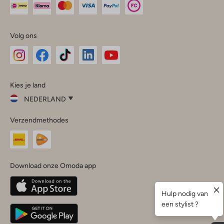
Volg ons
Omoda
Omoda
Omoda
Omoda
Omoda
Kies je land
Instagram
Facebook
TikTok
LinkedIn
YouTube
NEDERLAND
Kies
Verzendmethodes
je
Sluit
land
Nederland
België
(Nederlands)
Download onze Omoda app
Belgique
(Français)
Deutschland