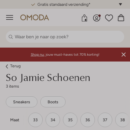
Gratis standaard verzending*
Menu
Shop nu:
jouw must-haves tot 70% korting!
Terug
So Jamie
Schoenen
3 items
Sneakers
Boots
Maat
33
34
35
36
37
38