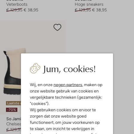
Veterboots
Hoge sneakers
€ 129,95
€ 38,95
€ 129,95
€ 38,95
Jum, cookies!
Wij, en onze
negen partners
, maken op
onze website gebruik van cookies en
vergelijkbare technieken (gezamenlijk:
"cookies").
Laatste maten
Wij gebruiken cookies om ervoor te
-70%
zorgen dat onze website goed
So Jamie
functioneert, om jouw voorkeuren op
Chelsea boots
te slaan, om inzicht te verkrijgen in
€ 129,95
€ 38,95