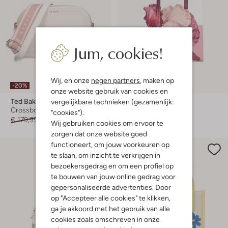
Jum, cookies!
Wij, en onze
negen partners
, maken op
-20%
-20%
onze website gebruik van cookies en
Ted Baker
Ted Baker
vergelijkbare technieken (gezamenlijk:
Crossbodytassen
Schoudertas
"cookies").
€ 179,99
€ 143,99
€ 69,99
€ 55,99
Wij gebruiken cookies om ervoor te
zorgen dat onze website goed
functioneert, om jouw voorkeuren op
te slaan, om inzicht te verkrijgen in
bezoekersgedrag en om een profiel op
te bouwen van jouw online gedrag voor
gepersonaliseerde advertenties. Door
op "Accepteer alle cookies" te klikken,
ga je akkoord met het gebruik van alle
cookies zoals omschreven in onze