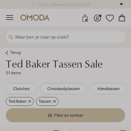
Gratis standaard verzending*
Menu
Terug
Ted Baker
Tassen Sale
51 items
Clutches
Crossbodytassen
Handtassen
Ted Baker
Tassen
Filter en sorteer