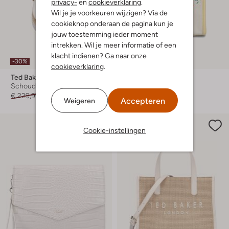
privacy-
en
cookieverklaring
.
Wil je je voorkeuren wijzigen? Via de
cookieknop onderaan de pagina kun je
jouw toestemming ieder moment
intrekken. Wil je meer informatie of een
klacht indienen? Ga naar onze
-30%
-30%
cookieverklaring
.
Ted Baker
Ted Baker
Schoudertas
Handtas
€ 229,99
€ 160,99
€ 89,99
€ 62,99
Accepteren
Weigeren
Cookie-instellingen