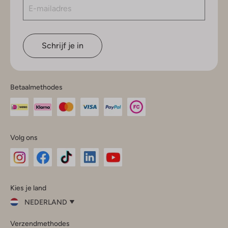
Schrijf je in
Betaalmethodes
Volg ons
Omoda
Omoda
Omoda
Omoda
Omoda
Kies je land
Instagram
Facebook
TikTok
LinkedIn
YouTube
NEDERLAND
Kies
Verzendmethodes
je