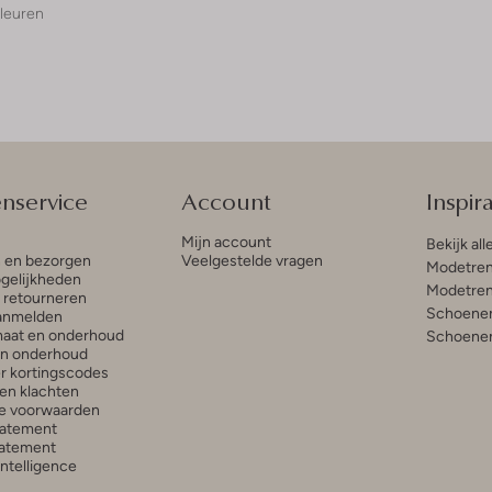
leuren
enservice
Account
Inspira
Mijn account
Bekijk all
n en bezorgen
Veelgestelde vragen
Modetren
gelijkheden
Modetren
n retourneren
Schoenen
anmelden
aat en onderhoud
Schoenen
en onderhoud
r kortingscodes
en klachten
e voorwaarden
tatement
atement
 Intelligence