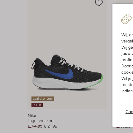
Wij, e
vergel
Wij ge
jouw v
profie
Door o
cooki
Wil je
toeste
indie
Laatste item
Laatste
-50%
-20%
Coo
Nike
Nike
Lage sneakers
Lage sne
€ 44,95
€ 21,99
€ 49,99