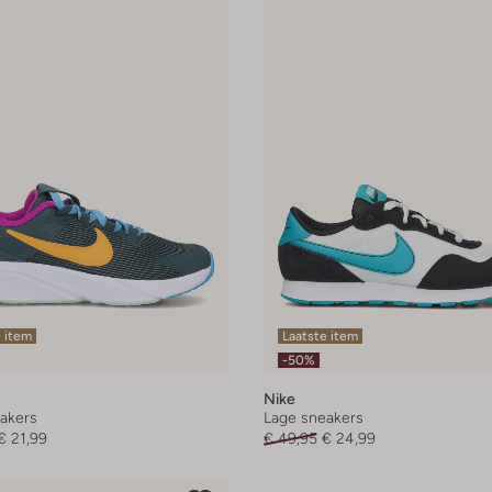
 item
Laatste item
-50%
Nike
akers
Lage sneakers
€ 21,99
€ 49,95
€ 24,99