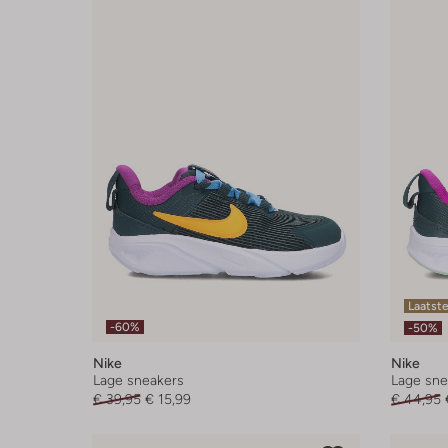
Laatste
-60%
-50%
Nike
Nike
Lage sneakers
Lage sne
€ 39,95
€ 15,99
€ 44,95