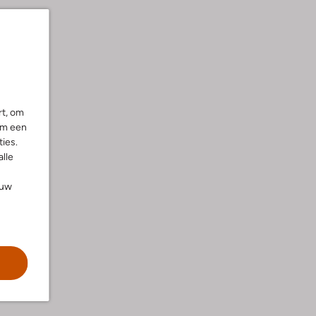
rt, om
om een
ies.
alle
ouw