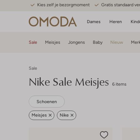
Kies zelf je bezorgmoment
Gratis standaard v
Dames
Heren
Kind
Sale
Meisjes
Jongens
Baby
Nieuw
Mer
Sale
Nike
Sale Meisjes
6 items
Schoenen
Meisjes
Nike