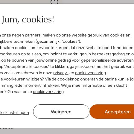
Jum, cookies!
n onze
negen partners
, maken op onze website gebruik van cookies en
ijkbare technieken (gezamenlijk: "cookies").
bruiken cookies om ervoor te zorgen dat onze website goed functionee
oorkeuren op te slaan, om inzicht te verkrijgen in bezoekersgedrag en 
l op te bouwen van jouw online gedrag voor gepersonaliseerde advertent
p "Accepteer alle cookies" te klikken, ga je akkoord met het gebruik van 
es zoals omschreven in onze
privacy-
en
cookieverklaring
.
 je voorkeuren wijzigen? Via de cookieknop onderaan de pagina kun je j
mming ieder moment intrekken. Wil je meer informatie of een klacht
nen? Ga naar onze
cookieverklaring
.
 items
Weigeren
Accepteren
kie-instellingen
akers
€ 39,99