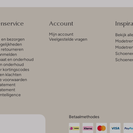
enservice
Account
Inspira
Mijn account
Bekijk all
n en bezorgen
Veelgestelde vragen
Modetren
gelijkheden
Modetren
n retourneren
Schoenen
anmelden
aat en onderhoud
Schoenen
en onderhoud
r kortingscodes
en klachten
e voorwaarden
tatement
atement
 Intelligence
Betaalmethodes