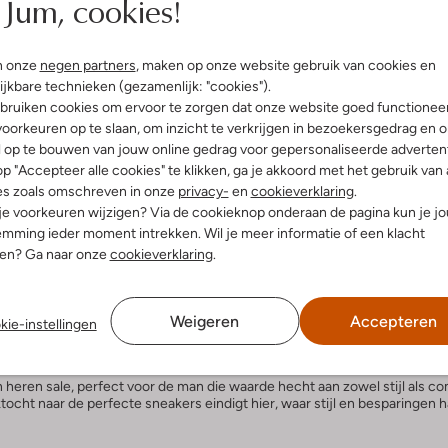
Jum, cookies!
a is jouw bestemming voor het vinden van de meest stijlvolle en comfo
ds, allemaal tegen onweerstaanbare prijzen. Ontdek hoe je jouw sportieve 
n onze
negen partners
, maken op onze website gebruik van cookies en
ijkbare technieken (gezamenlijk: "cookies").
e Nike sneakers Sale
bruiken cookies om ervoor te zorgen dat onze website goed functionee
oorkeuren op te slaan, om inzicht te verkrijgen in bezoekersgedrag en 
 we een breed scala aan Nike schoenen sale opties die perfect passen bi
l op te bouwen van jouw online gedrag voor gepersonaliseerde advertent
zorgt ervoor dat je er altijd op je best uitziet. Mis de kans niet om jouw
p "Accepteer alle cookies" te klikken, ga je akkoord met het gebruik van 
es zoals omschreven in onze
privacy-
en
cookieverklaring
.
 je voorkeuren wijzigen? Via de cookieknop onderaan de pagina kun je j
e sneakers heren sale de plek waar je moet zijn. Wij zorgen ervoor dat je
e prestaties of casual gebruik, onze Nike sale sneakers collectie heeft v
mming ieder moment intrekken. Wil je meer informatie of een klacht
nen? Ga naar onze
cookieverklaring
.
 Sneakers
Weigeren
Accepteren
kie-instellingen
ale sneakers maken het makkelijker dan ooit om die te vinden. Met kortin
an gedroomd hebt. Onze collectie biedt een verscheidenheid aan stijlen
en heren sale, perfect voor de man die waarde hecht aan zowel stijl als 
cht naar de perfecte sneakers eindigt hier, waar stijl en besparingen h