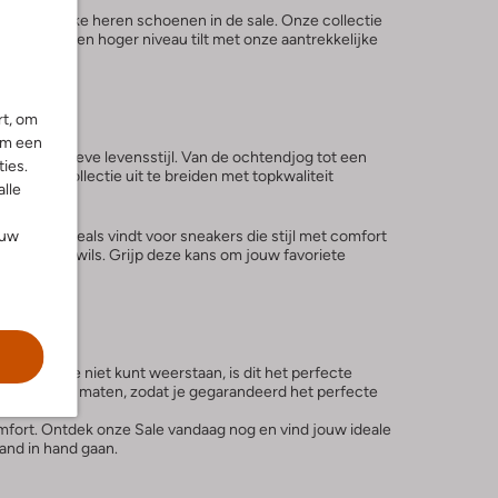
rtabele Nike heren schoenen in de sale. Onze collectie
look naar een hoger niveau tilt met onze aantrekkelijke
rt, om
om een
j jouw actieve levensstijl. Van de ochtendjog tot een
ies.
 schoenencollectie uit te breiden met topkwaliteit
alle
ouw
 de beste deals vindt voor sneakers die stijl met comfort
oor elk wat wils. Grijp deze kans om jouw favoriete
gen die je niet kunt weerstaan, is dit het perfecte
, kleuren en maten, zodat je gegarandeerd het perfecte
comfort. Ontdek onze Sale vandaag nog en vind jouw ideale
and in hand gaan.