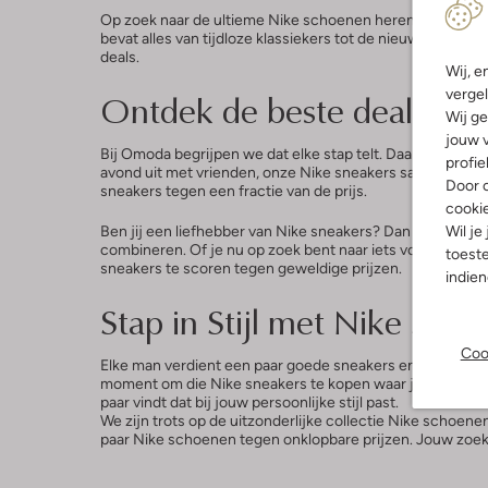
Op zoek naar de ultieme Nike schoenen heren Sale? Omod
bevat alles van tijdloze klassiekers tot de nieuwste tren
deals.
Wij, e
vergel
Ontdek de beste deals in d
Wij ge
jouw v
Bij Omoda begrijpen we dat elke stap telt. Daarom bieden
profie
avond uit met vrienden, onze Nike sneakers sale collectie 
Door o
sneakers tegen een fractie van de prijs.
cooki
Wil je
Ben jij een liefhebber van Nike sneakers? Dan is onze Nik
combineren. Of je nu op zoek bent naar iets voor sportiev
toeste
sneakers te scoren tegen geweldige prijzen.
indie
Stap in Stijl met Nike Sale
Coo
Elke man verdient een paar goede sneakers en onze Nike s
moment om die Nike sneakers te kopen waar je altijd al v
paar vindt dat bij jouw persoonlijke stijl past.
We zijn trots op de uitzonderlijke collectie Nike schoen
paar Nike schoenen tegen onklopbare prijzen. Jouw zoekto