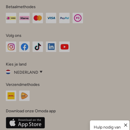
Betaalmethodes
Volg ons
Omoda
Omoda
Omoda
Omoda
Omoda
Kies je land
Instagram
Facebook
TikTok
LinkedIn
YouTube
NEDERLAND
Kies
Verzendmethodes
je
Sluit
land
Nederland
België
(Nederlands)
Download onze Omoda app
Belgique
(Français)
Deutschland