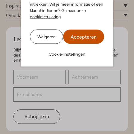
intrekken. Wil je meer informatie of een
Inspiratie
klacht indienen? Ga naar onze
Omoda
cookieverklaring
.
Accepteren
Let's keep in touch!
Weigeren
Blijf op de hoogte van de nieuwste items en exclusieve
Cookie-instellingen
deals, speciaal voor jou. Schrijf je in voor de nieuwsbrief
en maak kans op € 150,- shoptegoed.
Schrijf je in