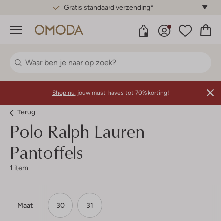
Gratis standaard verzending*
Menu
Shop nu:
jouw must-haves tot 70% korting!
Terug
Polo Ralph Lauren
Pantoffels
1 item
Maat
30
31