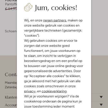
Jum, cookies!
Pantoffels
€ 54,95
€ 26,95
Wij, en onze
negen partners
, maken op
onze website gebruik van cookies en
vergelijkbare technieken (gezamenlijk:
Schoenen
Pantoffels
"cookies").
Wij gebruiken cookies om ervoor te
zorgen dat onze website goed
functioneert, om jouw voorkeuren op
te slaan, om inzicht te verkrijgen in
bezoekersgedrag en om een profiel op
te bouwen van jouw online gedrag voor
gepersonaliseerde advertenties. Door
Contact
op "Accepteer alle cookies" te klikken,
ga je akkoord met het gebruik van alle
Maandag - Vrijdag 09:00 - 19:00 uur
cookies zoals omschreven in onze
Zaterdag 09:00 - 17:00 uur
privacy-
en
cookieverklaring
.
Wil je je voorkeuren wijzigen? Via de
Klantenservice
cookieknop onderaan de pagina kun je
Account
jouw toestemming ieder moment