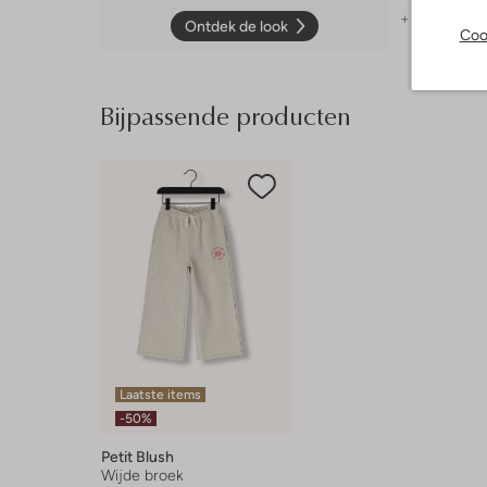
+ meer kleu
Ontdek de look
Coo
Bijpassende producten
Laatste items
-50%
Petit Blush
Wijde broek