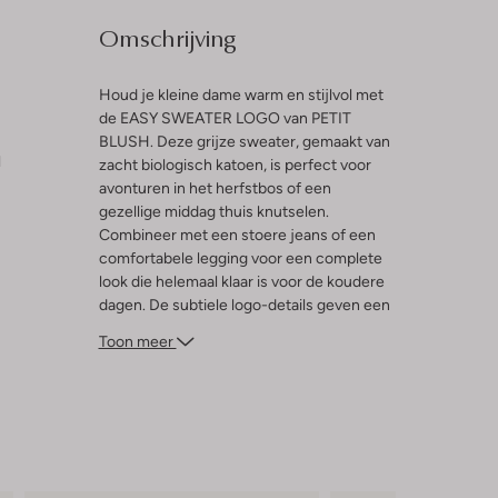
Omschrijving
Houd je kleine dame warm en stijlvol met
de EASY SWEATER LOGO van PETIT
BLUSH. Deze grijze sweater, gemaakt van
l
zacht biologisch katoen, is perfect voor
avonturen in het herfstbos of een
gezellige middag thuis knutselen.
Combineer met een stoere jeans of een
comfortabele legging voor een complete
look die helemaal klaar is voor de koudere
dagen. De subtiele logo-details geven een
speelse touch, terwijl de zachte stof zorgt
Toon meer
voor ultiem draagcomfort. Een must-have
voor elke garderobe in de herfst en winter!