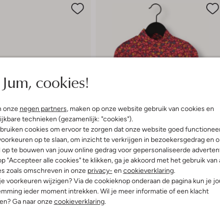
Jum, cookies!
n onze
negen partners
, maken op onze website gebruik van cookies en
ijkbare technieken (gezamenlijk: "cookies").
bruiken cookies om ervoor te zorgen dat onze website goed functionee
oorkeuren op te slaan, om inzicht te verkrijgen in bezoekersgedrag en 
l op te bouwen van jouw online gedrag voor gepersonaliseerde advertent
p "Accepteer alle cookies" te klikken, ga je akkoord met het gebruik van 
es zoals omschreven in onze
privacy-
en
cookieverklaring
.
-40%
 je voorkeuren wijzigen? Via de cookieknop onderaan de pagina kun je j
mming ieder moment intrekken. Wil je meer informatie of een klacht
Petit Blush
nen? Ga naar onze
cookieverklaring
.
Top
99
€ 46,99
€ 27,99