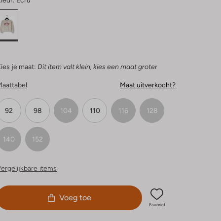
leur:
Ecru
ies je maat:
Dit item valt klein, kies een maat groter
Maattabel
Maat uitverkocht?
92
98
104
110
116
128
140
152
ergelijkbare items
Voeg toe
Favoriet