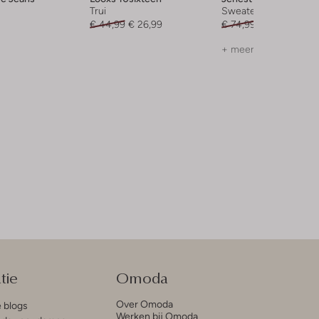
Trui
Sweater
€ 44,99
€ 26,99
€ 74,99
€ 36,99
+ meer kleuren
tie
Omoda
Over Omoda
e blogs
Werken bij Omoda