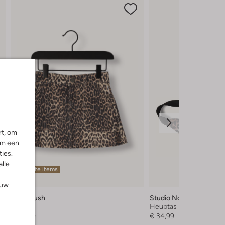
rt, om
om een
ies.
alle
Laatste items
ouw
Petit Blush
Studio Noos
Minirok
Heuptas
€ 69,99
€ 34,99