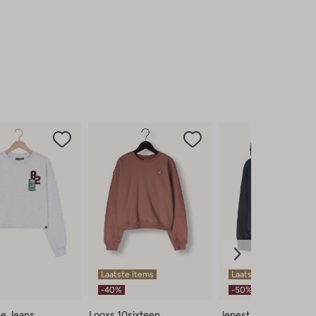
Laatste items
Laatste item
-40%
-50%
ue Jeans
Looxs 10sixteen
Jenest