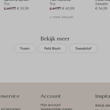
Trui
Trui
Sweater
€ 68,99
€ 33,99
€ 67,95
€ 40,99
€ 54,99
+ meer kleuren
Bekijk meer
Truien
Petit Blush
Sweatstof
enservice
Account
Inspira
Mijn account
Bekijk all
n en bezorgen
Veelgestelde vragen