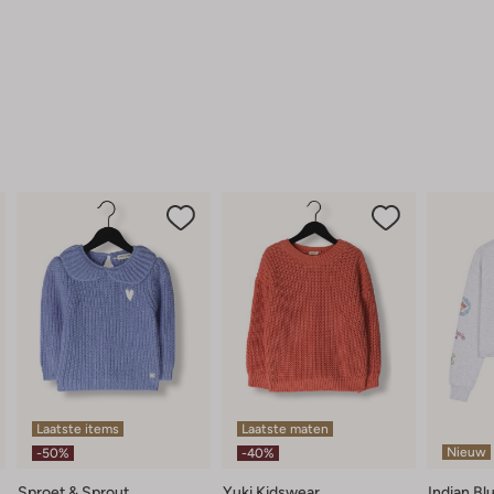
Laatste items
Laatste maten
Nieuw
-50%
-40%
Sproet & Sprout
Yuki Kidswear
Indian Bl