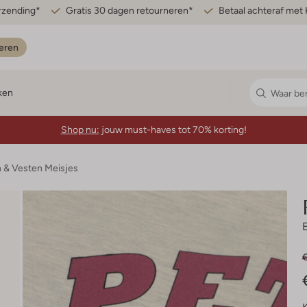
erzending*
Gratis 30 dagen retourneren*
Betaal achteraf met 
eren
ken
Shop nu:
jouw must-haves tot 70% korting!
n & Vesten Meisjes