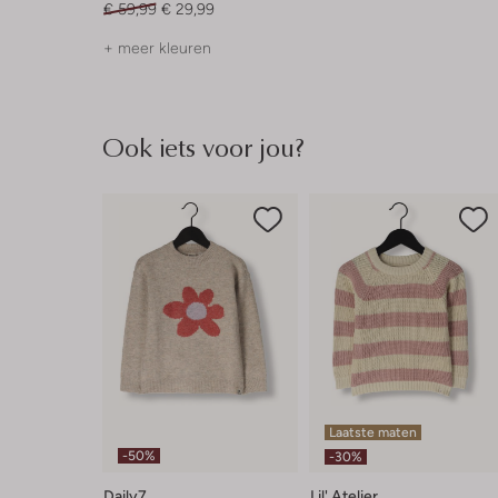
€ 59,99
€ 29,99
+ meer kleuren
Ook iets voor jou?
Laatste maten
-50%
-30%
Daily7
Lil' Atelier