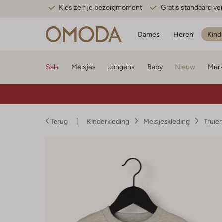
Kies zelf je bezorgmoment
Gratis standaard v
Dames
Heren
Kind
Sale
Meisjes
Jongens
Baby
Nieuw
Mer
Terug
Kinderkleding
Meisjeskleding
Truie