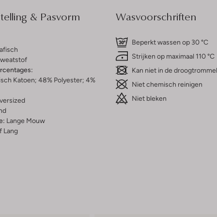
elling & Pasvorm
Wasvoorschriften
Beperkt wassen op 30 °C
afisch
Strijken op maximaal 110 °C
weatstof
ercentages:
Kan niet in de droogtromme
isch Katoen; 48% Polyester; 4%
Niet chemisch reinigen
Niet bleken
versized
nd
e:
Lange Mouw
f Lang