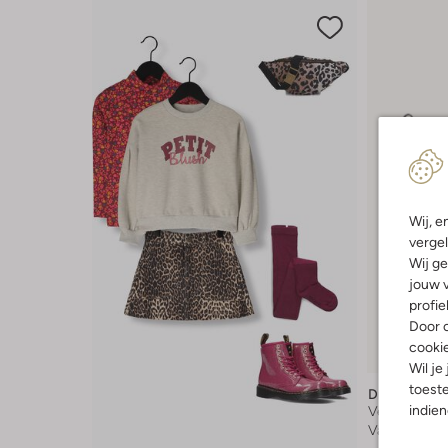
Wij, e
vergel
Wij ge
jouw v
profie
Door o
cooki
Wil je
toeste
Dr Martens
indie
Veterboots
Vanaf
€ 79,