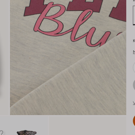
K
K
V