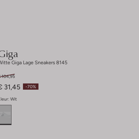
Giga
Witte Giga Lage Sneakers 8145
€ 104,95
€ 31,45
-70%
leur:
Wit