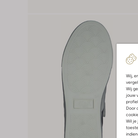
Wij, e
vergel
Wij ge
jouw v
profie
Door o
cooki
Wil je
toeste
indie