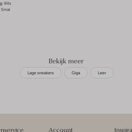
g:
Rits
Smal
Bekijk meer
Lage sneakers
Giga
Leer
enservice
Account
Inspira