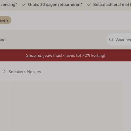
erzending*
Gratis 30 dagen retourneren*
Betaal achteraf met 
eren
ken
Shop nu:
jouw must-haves tot 70% korting!
s
Sneakers Meisjes