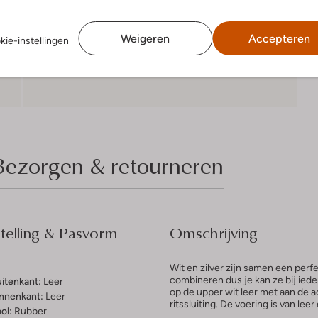
Weigeren
Accepteren
kie-instellingen
Bezorgen & retourneren
elling & Pasvorm
Omschrijving
Wit en zilver zijn samen een perfe
combineren dus je kan ze bij iede
uitenkant:
Leer
op de upper wit leer met aan de ac
innenkant:
Leer
ritssluiting. De voering is van lee
ol:
Rubber