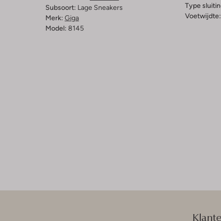
Type sluitin
Subsoort:
Lage Sneakers
Voetwijdte:
Merk:
Giga
Model:
8145
Klant