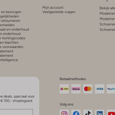
Mijn account
Bekijk all
n en bezorgen
Veelgestelde vragen
Modetren
gelijkheden
Modetren
n retourneren
Schoenen
anmelden
aat en onderhoud
Schoenen
en onderhoud
r kortingscodes
en klachten
e voorwaarden
tatement
atement
 Intelligence
Betaalmethodes
e deals, speciaal voor
p € 150,- shoptegoed.
Volg ons