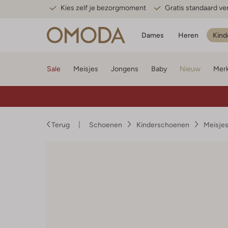
Kies zelf je bezorgmoment
Gratis standaard v
Dames
Heren
Kind
Sale
Meisjes
Jongens
Baby
Nieuw
Mer
Terug
Schoenen
Kinderschoenen
Meisje