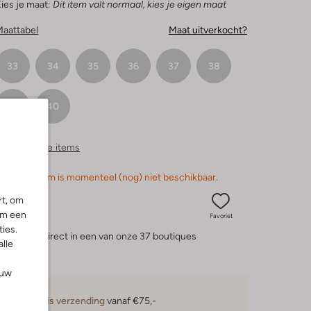
ies je maat:
Dit item valt normaal, kies je eigen maat
Maattabel
Maat uitverkocht?
33
34
35
36
37
38
39
40
ergelijkbare items
orry, dit item is momenteel (nog) niet beschikbaar.
rt, om
om een
Favoriet
ies.
eserveer direct in een van onze 37 boutiques
alle
ouw
Gratis verzending
vanaf €75,-