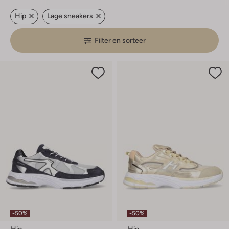
Hip
Lage sneakers
Filter en sorteer
-50%
-50%
Hip
Hip