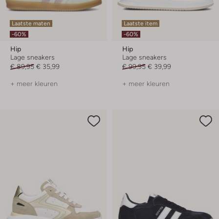
Laatste maten
Laatste item
-60%
-60%
Hip
Hip
Lage sneakers
Lage sneakers
€ 89,95
€ 35,99
€ 99,95
€ 39,99
+ meer kleuren
+ meer kleuren