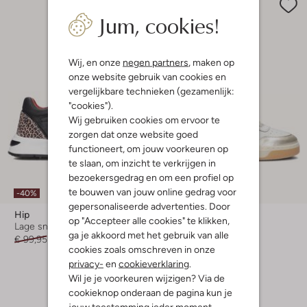
Jum, cookies!
Wij, en onze
negen partners
, maken op
onze website gebruik van cookies en
vergelijkbare technieken (gezamenlijk:
"cookies").
Wij gebruiken cookies om ervoor te
zorgen dat onze website goed
functioneert, om jouw voorkeuren op
te slaan, om inzicht te verkrijgen in
bezoekersgedrag en om een profiel op
Laatste items
te bouwen van jouw online gedrag voor
-40%
-60%
gepersonaliseerde advertenties. Door
Hip
Hip
op "Accepteer alle cookies" te klikken,
Lage sneakers
Lage sneakers
ga je akkoord met het gebruik van alle
€ 99,95
€ 59,99
€ 99,99
€ 39,99
cookies zoals omschreven in onze
privacy-
en
cookieverklaring
.
Wil je je voorkeuren wijzigen? Via de
cookieknop onderaan de pagina kun je
jouw toestemming ieder moment