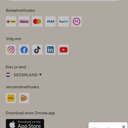
Betaalmethodes
Volg ons
Omoda
Omoda
Omoda
Omoda
Omoda
Kies je land
Instagram
Facebook
TikTok
LinkedIn
YouTube
NEDERLAND
Kies
Verzendmethodes
je
Sluit
land
Nederland
België
(Nederlands)
Download onze Omoda app
Belgique
(Français)
Deutschland