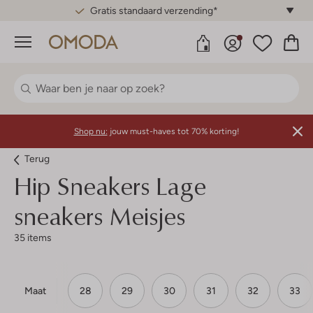
Gratis standaard verzending*
Menu
Shop nu:
jouw must-haves tot 70% korting!
Terug
Hip
Sneakers Lage
sneakers Meisjes
35 items
Maat
28
29
30
31
32
33