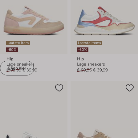
Laatste item
Laatste items
-60%
-60%
Hip
Hip
Lage sneakers
Lage sneakers
Shop hier
€ 99,99
€ 39,99
€ 99,95
€ 39,99