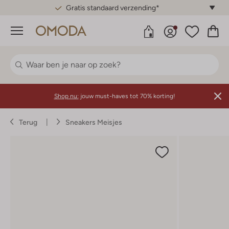
Gratis standaard verzending*
Menu
Shop nu:
jouw must-haves tot 70% korting!
Terug
Sneakers Meisjes