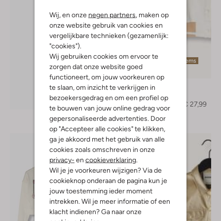
Wij, en onze
negen partners
, maken op
onze website gebruik van cookies en
vergelijkbare technieken (gezamenlijk:
"cookies").
Wij gebruiken cookies om ervoor te
Laatste items
zorgen dat onze website goed
-60%
functioneert, om jouw voorkeuren op
Nono
te slaan, om inzicht te verkrijgen in
Jack
bezoekersgedrag en om een profiel op
Ontdek de look
€ 69,95
€ 27,99
te bouwen van jouw online gedrag voor
gepersonaliseerde advertenties. Door
op "Accepteer alle cookies" te klikken,
ga je akkoord met het gebruik van alle
cookies zoals omschreven in onze
privacy-
en
cookieverklaring
.
Wil je je voorkeuren wijzigen? Via de
cookieknop onderaan de pagina kun je
jouw toestemming ieder moment
intrekken. Wil je meer informatie of een
klacht indienen? Ga naar onze