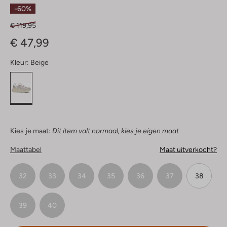
Sterren
-60%
€ 119,95
€ 47,99
Kleur:
Beige
Kies je maat:
Dit item valt normaal, kies je eigen maat
Maattabel
Maat uitverkocht?
32
33
34
35
36
37
38
39
40