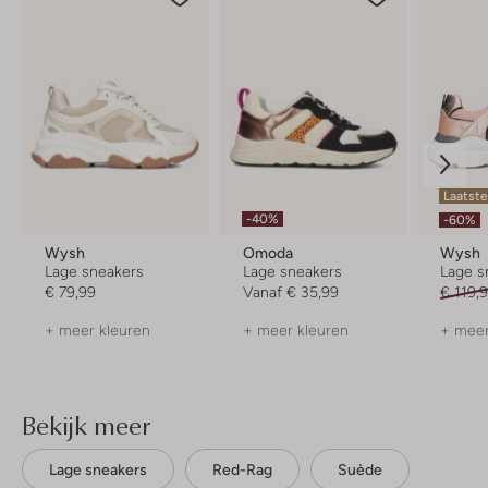
Laatste
-40%
-60%
Wysh
Omoda
Wysh
Lage sneakers
Lage sneakers
Lage s
€ 79,99
Vanaf
€ 35,99
€ 119,
+ meer kleuren
+ meer kleuren
+ meer
Bekijk meer
Lage sneakers
Red-Rag
Suède