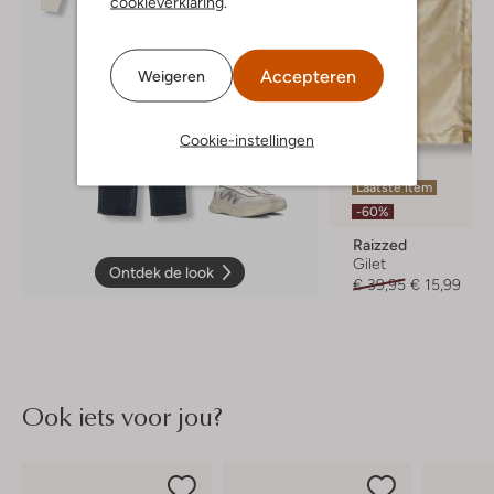
cookieverklaring
.
Accepteren
Weigeren
Cookie-instellingen
Laatste item
-60%
Raizzed
Gilet
Ontdek de look
€ 39,95
€ 15,99
Ook iets voor jou?