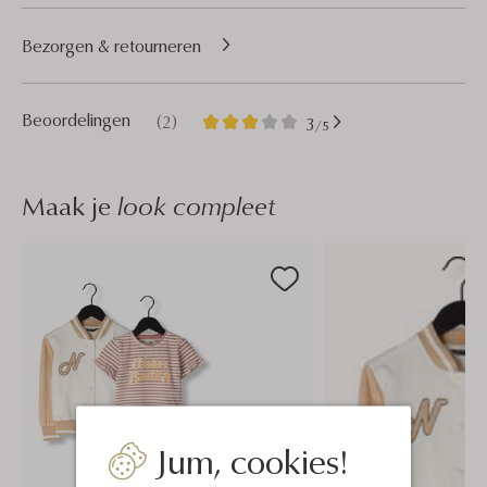
Bezorgen & retourneren
2
3
Beoordelingen
(2)
3
/5
Sterren
Maak je
look compleet
Jum, cookies!