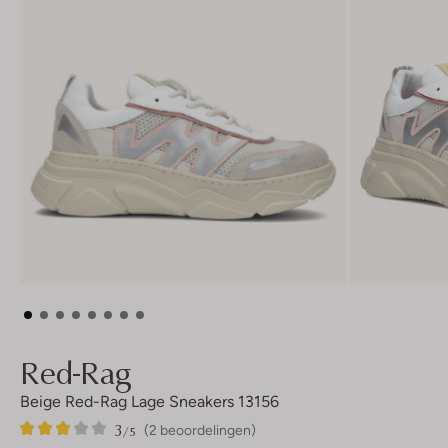
Red-Rag
Beige Red-Rag Lage Sneakers 13156
3
2
3
/5
(2 beoordelingen)