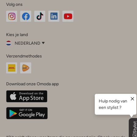
Volg ons
Omoda
Omoda
Omoda
Omoda
Omoda
Kies je land
Instagram
Facebook
TikTok
LinkedIn
YouTube
NEDERLAND
Kies
Verzendmethodes
je
Sluit
land
Nederland
België
(Nederlands)
Download onze Omoda app
Belgique
(Français)
Deutschland