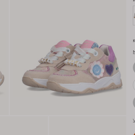
K
K
V