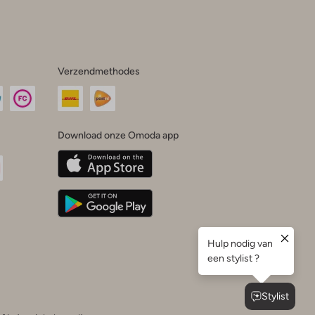
Verzendmethodes
Download onze Omoda app
oda
n
uTube