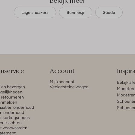
Bekijk meer
Lage sneakers
Bunniesjr
Suède
enservice
Account
Inspira
Mijn account
Bekijk all
n en bezorgen
Veelgestelde vragen
Modetren
gelijkheden
Modetren
n retourneren
Schoenen
anmelden
aat en onderhoud
Schoenen
en onderhoud
r kortingscodes
en klachten
e voorwaarden
tatement