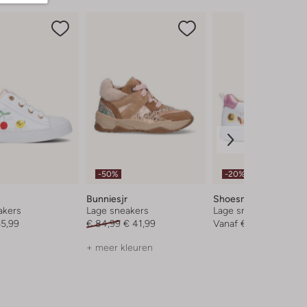
-50%
-20%
Bunniesjr
Shoesme
akers
Lage sneakers
Lage sneakers
55,99
€ 84,99
€ 41,99
Vanaf
€ 55,99
+ meer kleuren