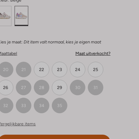
leur:
Beige
ies je maat:
Dit item valt normaal, kies je eigen maat
Maattabel
Maat uitverkocht?
20
21
22
23
24
25
26
27
28
29
30
31
32
33
34
35
ergelijkbare items