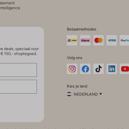
atement
 Intelligence
Betaalmethodes
e deals, speciaal voor
p € 150,- shoptegoed.
Volg ons
Omoda
Omoda
Omoda
Omoda
Om
Kies je land
Instagram
Facebook
TikTok
LinkedI
Yo
NEDERLAND
Kies
je
Sluit
land
Nederland