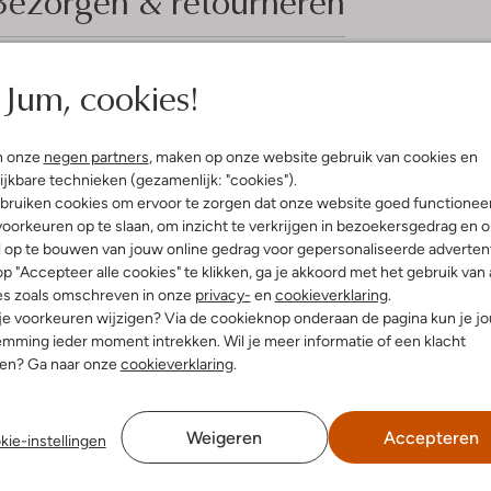
Bezorgen & retourneren
Jum, cookies!
elling & Pasvorm
Omschrijving
n onze
negen partners
, maken op onze website gebruik van cookies en
e
Ontdek de CAMILLE CHUNKY sneak
ijkbare technieken (gezamenlijk: "cookies").
uitenkant:
Suède
meisjes. Deze lage sneakers met 
bruiken cookies om ervoor te zorgen dat onze website goed functionee
innenkant:
Textiel
middag in het park of een zomerse
oorkeuren op te slaan, om inzicht te verkrijgen in bezoekersgedrag en 
ol:
Rubber
terwijl de rubberen zool grip bied
l op te bouwen van jouw online gedrag voor gepersonaliseerde advertent
g:
Veter
makkelijk aan te trekken. De roze 
p "Accepteer alle cookies" te klikken, ga je akkoord met het gebruik van 
hunky Zool
Combineer ze met een luchtig jurk
es zoals omschreven in onze
privacy-
en
cookieverklaring
.
Ronde Neus
zomerlook. Laat je creativiteit de
 je voorkeuren wijzigen? Via de cookieknop onderaan de pagina kun je j
mming ieder moment intrekken. Wil je meer informatie of een klacht
nen? Ga naar onze
cookieverklaring
.
Weigeren
Accepteren
kie-instellingen