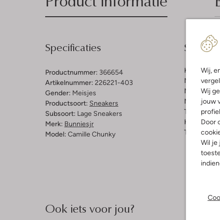
Product informatie
Specificaties
Samenst
Wij, e
Kleur:
Beig
Productnummer:
366654
vergel
Materiaal b
Artikelnummer:
226221-403
Wij ge
Materiaal b
Gender:
Meisjes
jouw v
Materiaal zo
Productsoort:
Sneakers
profie
Type sluitin
Subsoort:
Lage Sneakers
Door o
Hakvorm:
C
Merk:
Bunniesjr
cooki
Type neus:
Model:
Camille Chunky
Wil je
toeste
indie
Coo
Ook iets voor jou?