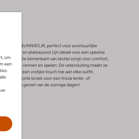
ers van BUNNIESJR, perfect voor avontuurlijke
ronde neus en plateauzool zijn ideaal voor een speelse
rt, om
 picknick. De binnenkant van textiel zorgt voor comfort,
om een
t tijdens het rennen en spelen. De vetersluiting maakt ze
ies.
kleur voegt een vrolijke touch toe aan elke outfit.
alle
je of een korte broek voor een frisse lente- of
 vrije loop en geniet van de zonnige dagen!
ouw