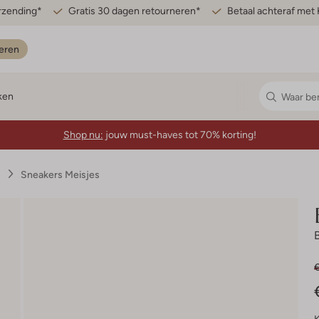
erzending*
Gratis 30 dagen retourneren*
Betaal achteraf met 
eren
ken
Shop nu:
jouw must-haves tot 70% korting!
s
Sneakers Meisjes