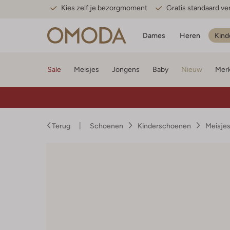
Kies zelf je bezorgmoment
Gratis standaard v
Dames
Heren
Kind
Sale
Meisjes
Jongens
Baby
Nieuw
Mer
Terug
Schoenen
Kinderschoenen
Meisje