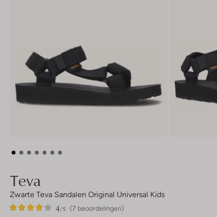
Teva
Zwarte Teva Sandalen Original Universal Kids
4
7
4
/5
(7 beoordelingen)