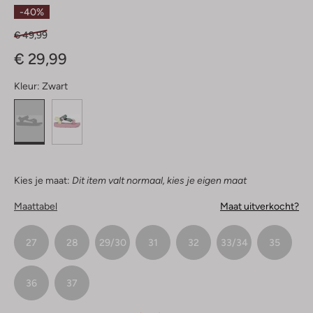
Sterren
-40%
€ 49,99
€ 29,99
Kleur:
Zwart
Kies je maat:
Dit item valt normaal, kies je eigen maat
Maattabel
Maat uitverkocht?
27
28
29/30
31
32
33/34
35
36
37