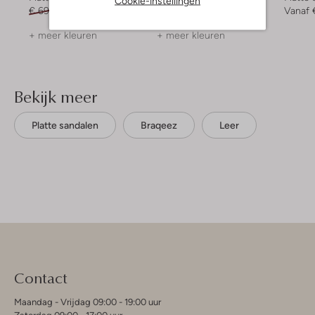
Cookie-instellingen
€ 69,99
€ 55,99
€ 54,99
€ 32,99
Vanaf
+ meer kleuren
+ meer kleuren
Bekijk meer
Platte sandalen
Braqeez
Leer
Contact
Maandag - Vrijdag 09:00 - 19:00 uur