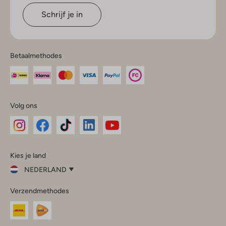
Schrijf je in
Betaalmethodes
Volg ons
Omoda
Omoda
Omoda
Omoda
Omoda
Kies je land
Instagram
Facebook
TikTok
LinkedIn
YouTube
NEDERLAND
Kies
Verzendmethodes
je
Sluit
land
Nederland