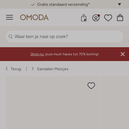
Gratis standaard verzending*
Menu
Shop nu:
jouw must-haves tot 70% korting!
Terug
Sandalen Meisjes