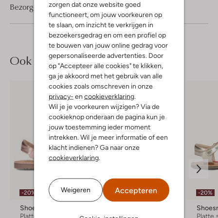
zorgen dat onze website goed
Bezorgen & retourneren
functioneert, om jouw voorkeuren op
te slaan, om inzicht te verkrijgen in
bezoekersgedrag en om een profiel op
te bouwen van jouw online gedrag voor
gepersonaliseerde advertenties. Door
Ook iets voor jou?
op "Accepteer alle cookies" te klikken,
ga je akkoord met het gebruik van alle
cookies zoals omschreven in onze
privacy-
en
cookieverklaring
.
Wil je je voorkeuren wijzigen? Via de
cookieknop onderaan de pagina kun je
jouw toestemming ieder moment
intrekken. Wil je meer informatie of een
klacht indienen? Ga naar onze
cookieverklaring
.
Accepteren
Weigeren
-20%
-40%
-20%
Shoesme
Gioseppo
Shoes
Platte sandalen
Platte sandalen
Platte