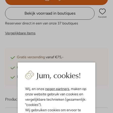
Bekijk voorraad in boutiques
Favoriet
Reserveer direct in een van onze 37 boutiques
Vergelijkbare items
Gratis verzending
vanaf €75,-
Gratis retourneren
binnen 30 dagen*
Jum, cookies!
Betaal achteraf
met Klarna
Wij, en onze
negen partners
, maken op
onze website gebruik van cookies en
Product informatie
vergelijkbare technieken (gezamenlijk:
"cookies").
Wij gebruiken cookies om ervoor te