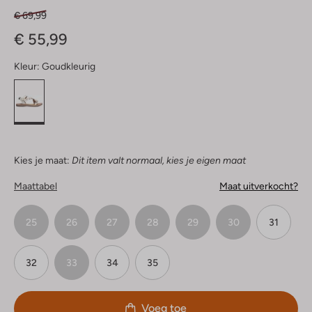
€ 69,99
€ 55,99
Kleur:
Goudkleurig
Kies je maat:
Dit item valt normaal, kies je eigen maat
Maattabel
Maat uitverkocht?
25
26
27
28
29
30
31
32
33
34
35
Voeg toe