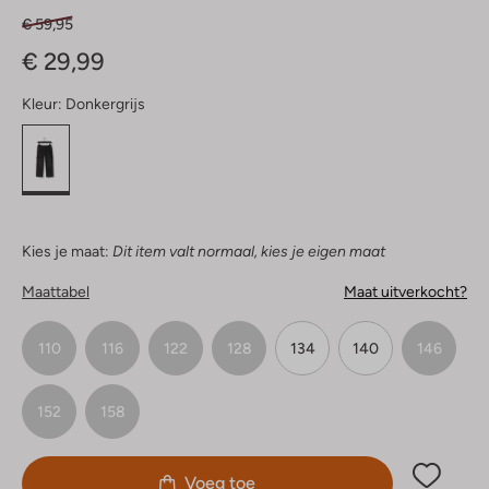
€ 59,95
€ 29,99
Kleur:
Donkergrijs
Kies je maat:
Dit item valt normaal, kies je eigen maat
Maattabel
Maat uitverkocht?
110
116
122
128
134
140
146
152
158
Voeg toe