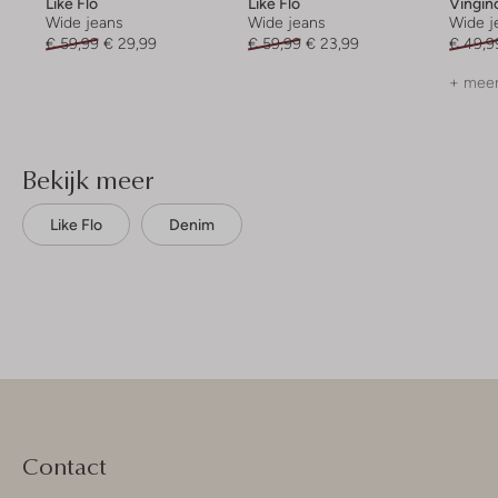
Like Flo
Like Flo
Vingin
Wide jeans
Wide jeans
Wide j
€ 59,99
€ 29,99
€ 59,99
€ 23,99
€ 49,9
+ meer
Bekijk meer
Like Flo
Denim
Contact