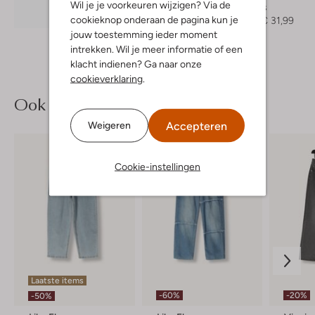
Wil je je voorkeuren wijzigen? Via de
Teddy jas
Ontdek de look
cookieknop onderaan de pagina kun je
€ 52,95
€ 31,99
jouw toestemming ieder moment
intrekken. Wil je meer informatie of een
klacht indienen? Ga naar onze
cookieverklaring
.
Ook iets voor jou?
Accepteren
Weigeren
Cookie-instellingen
Laatste items
-60%
-20%
-50%