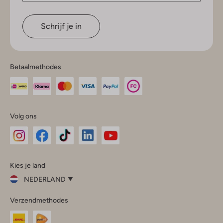
Schrijf je in
Betaalmethodes
Volg ons
Omoda
Omoda
Omoda
Omoda
Omoda
Kies je land
Instagram
Facebook
TikTok
LinkedIn
YouTube
NEDERLAND
Kies
Verzendmethodes
je
Sluit
land