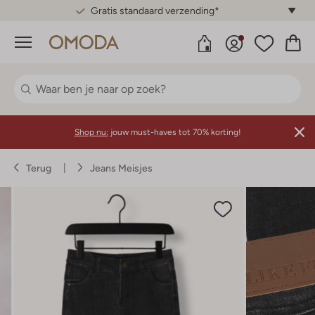
Gratis standaard verzending*
Menu
Shop nu:
jouw must-haves tot 70% korting!
Terug
Jeans Meisjes