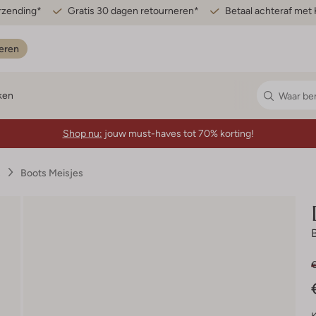
erzending*
Gratis 30 dagen retourneren*
Betaal achteraf met 
eren
ken
Shop nu:
jouw must-haves tot 70% korting!
s
Boots Meisjes