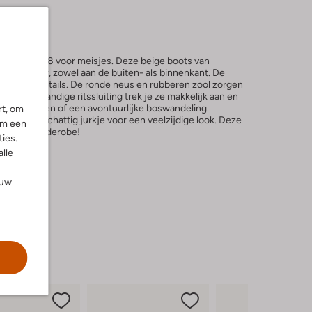
boots 44368 voor meisjes. Deze beige boots van
rdig leer, zowel aan de buiten- als binnenkant. De
kleurige details. De ronde neus en rubberen zool zorgen
kzij de handige ritssluiting trek je ze makkelijk aan en
et vriendinnen of een avontuurlijke boswandeling.
rt, om
 of een schattig jurkje voor een veelzijdige look. Deze
om een
or elke garderobe!
ies.
alle
ouw