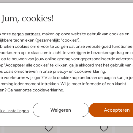
elling & Pasvorm
Omschrijving
Jum, cookies!
e
Maak kennis met de stoere veter
DEVELAB zijn gemaakt van hoogwaa
uitenkant:
Leer
n onze
negen partners
, maken op onze website gebruik van cookies en
buitenkant is afgewerkt met goud
innenkant:
Leer
ijkbare technieken (gezamenlijk: "cookies").
voor comfort en duurzaamheid. Dan
ol:
Rubber
uit. Perfect voor een dagje uit m
bruiken cookies om ervoor te zorgen dat onze website goed functionee
g:
Rits
Combineer ze met een trendy jeans
oorkeuren op te slaan, om inzicht te verkrijgen in bezoekersgedrag en 
veterboots zijn een must-have vo
Ronde Neus
l op te bouwen van jouw online gedrag voor gepersonaliseerde advertent
r voetbed:
Ja
p "Accepteer alle cookies" te klikken, ga je akkoord met het gebruik van 
es zoals omschreven in onze
privacy-
en
cookieverklaring
.
 je voorkeuren wijzigen? Via de cookieknop onderaan de pagina kun je j
mming ieder moment intrekken. Wil je meer informatie of een klacht
nen? Ga naar onze
cookieverklaring
.
Weigeren
Accepteren
kie-instellingen