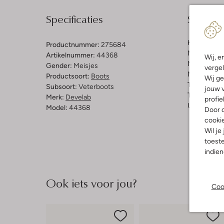
Specificaties
Samenst
Kleur:
Beig
Productnummer:
275684
Materiaal b
Artikelnummer:
44368
Wij, e
Materiaal b
Gender:
Meisjes
vergel
Materiaal zo
Productsoort:
Boots
Wij ge
Type sluitin
Subsoort:
Veterboots
jouw v
Type neus:
Merk:
Develab
profie
Uitneembaa
Model:
44368
Door o
cooki
Wil je
toeste
indie
Ook iets voor jou?
Coo