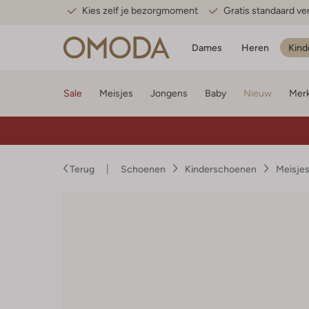
Kies zelf je bezorgmoment
Gratis standaard v
Dames
Heren
Kind
Sale
Meisjes
Jongens
Baby
Nieuw
Mer
Terug
Schoenen
Kinderschoenen
Meisje