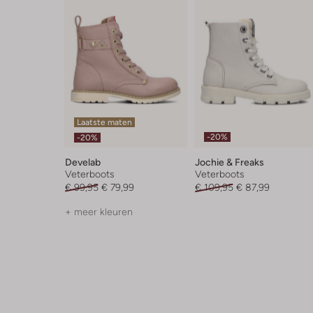
Laatste maten
-20%
-20%
Develab
Jochie & Freaks
Veterboots
Veterboots
€ 99,95
€ 79,99
€ 109,95
€ 87,99
+ meer kleuren