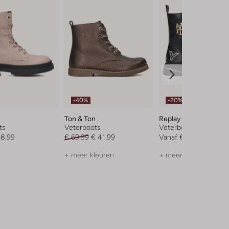
-40%
-20%
Ton & Ton
Replay
ts
Veterboots
Veterboots
68,99
€ 69,99
€ 41,99
Vanaf
€ 71,99
+ meer kleuren
+ meer kleuren