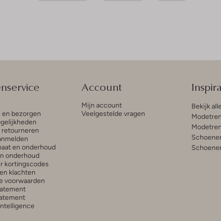
enservice
Account
Inspira
Mijn account
Bekijk all
n en bezorgen
Veelgestelde vragen
Modetren
gelijkheden
Modetren
n retourneren
Schoenen
anmelden
aat en onderhoud
Schoenen
en onderhoud
r kortingscodes
en klachten
e voorwaarden
tatement
atement
 Intelligence