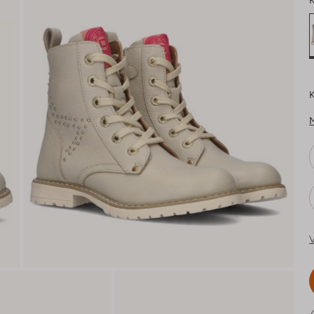
K
K
V