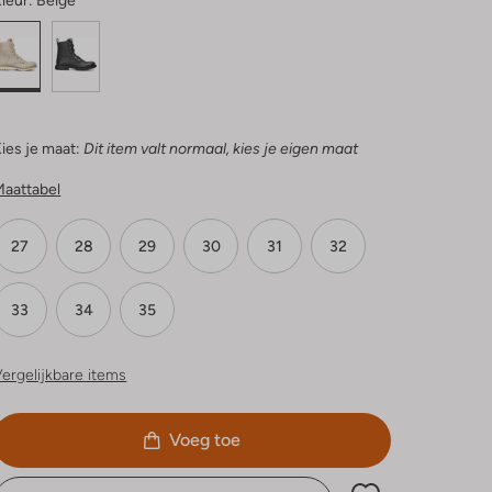
leur:
Beige
ies je maat:
Dit item valt normaal, kies je eigen maat
Maattabel
27
28
29
30
31
32
33
34
35
ergelijkbare items
Voeg toe