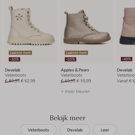
Laatste item
Laatste item
-40%
-30%
-20%
Develab
Apples & Pears
Develab
Veterboots
Veterboots
Veterboo
€ 89,95
€ 62,99
€ 69,95
€ 55,99
Vanaf
€ 
+ meer kleuren
Bekijk meer
Veterboots
Develab
Leer