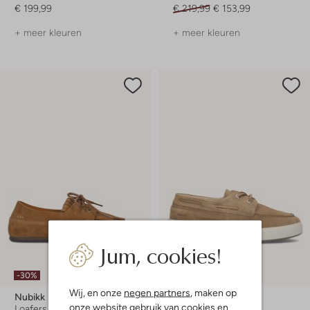
€ 199,99
€ 219,99
€ 153,99
+ meer kleuren
+ meer kleuren
Jum, cookies!
-30%
-50%
Wij, en onze
negen partners
, maken op
Nubikk
Nubikk
onze website gebruik van cookies en
Loafers
Loafers