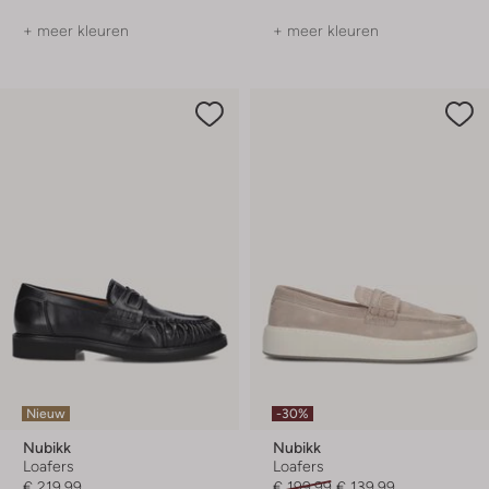
+ meer kleuren
+ meer kleuren
Nieuw
-30%
Nubikk
Nubikk
Loafers
Loafers
€ 219,99
€ 199,99
€ 139,99