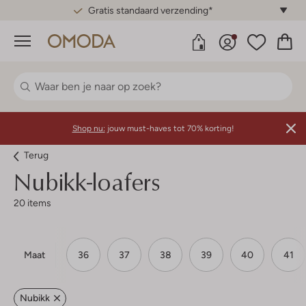
Gratis standaard verzending*
Menu
Shop nu:
jouw must-haves tot 70% korting!
Terug
Nubikk-loafers
20 items
Maat
36
37
38
39
40
41
Nubikk