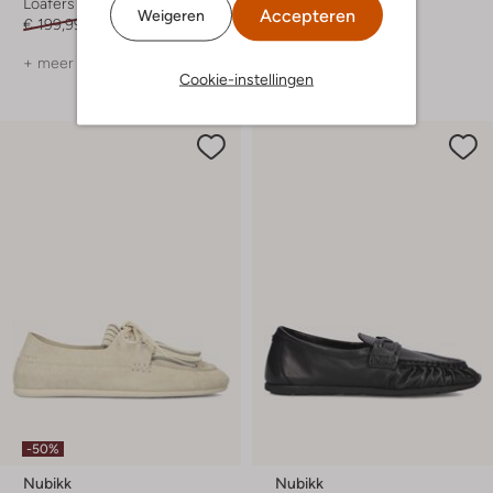
Loafers
Loafers
Accepteren
Weigeren
€ 199,99
€ 119,99
€ 229,99
+ meer kleuren
+ meer kleuren
Cookie-instellingen
-50%
Nubikk
Nubikk