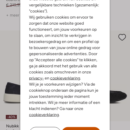
vergelijkbare technieken (gezamenlijk:
€ 219,99
€ 153,99
€ 199,99
€ 99,99
"cookies").
+ meer kleuren
+ meer kleuren
Wij gebruiken cookies om ervoor te
zorgen dat onze website goed
functioneert, om jouw voorkeuren op
te slaan, om inzicht te verkrijgen in
bezoekersgedrag en om een profiel op
te bouwen van jouw online gedrag voor
gepersonaliseerde advertenties. Door
op "Accepteer alle cookies" te klikken,
ga je akkoord met het gebruik van alle
cookies zoals omschreven in onze
privacy-
en
cookieverklaring
.
Wil je je voorkeuren wijzigen? Via de
cookieknop onderaan de pagina kun je
jouw toestemming ieder moment
intrekken. Wil je meer informatie of een
klacht indienen? Ga naar onze
cookieverklaring
.
-40%
Nubikk
Nubikk