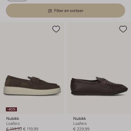
Filter en sorteer
-40%
Nubikk
Nubikk
Loafers
Loafers
€ 199,99
€ 119,99
€ 229,99