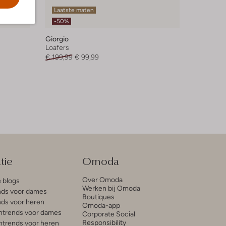
Laatste maten
-50%
Giorgio
Loafers
€ 199,99
€ 99,99
tie
Omoda
Over Omoda
e blogs
Werken bij Omoda
ds voor dames
Boutiques
ds voor heren
Omoda-app
trends voor dames
Corporate Social
Responsibility
trends voor heren