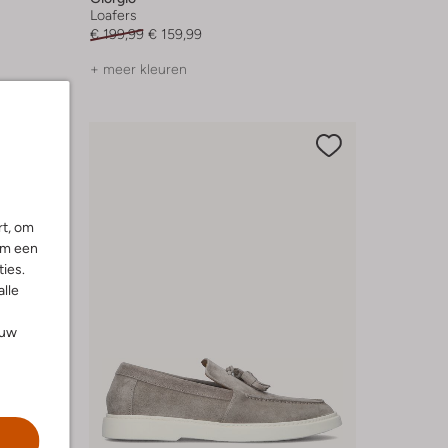
Loafers
€ 199,99
€ 159,99
+ meer kleuren
rt, om
om een
ies.
alle
ouw