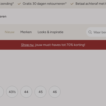
erzending*
Gratis 30 dagen retourneren*
Betaal achteraf met 
eren
Nieuw
Merken
Looks & inspiratie
Shop nu:
jouw must-haves tot 70% korting!
43½
44
45
46