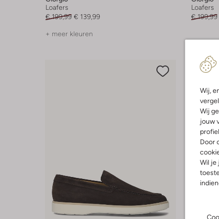
Loafers
Loafers
€ 199,99
€ 139,99
€ 199,99
+ meer kleuren
Wij, e
vergel
Wij ge
jouw v
profie
Door o
cooki
Wil je
toeste
indie
Coo