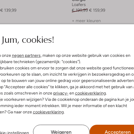
Loafers
€ 139,99
€ 199,99
€ 159,99
+ meer kleuren
Jum, cookies!
n onze
negen partners
, maken op onze website gebruik van cookies en
ijkbare technieken (gezamenlijk: "cookies").
bruiken cookies om ervoor te zorgen dat onze website goed functionee
oorkeuren op te slaan, om inzicht te verkrijgen in bezoekersgedrag en 
l op te bouwen van jouw online gedrag voor gepersonaliseerde advertent
p "Accepteer alle cookies" te klikken, ga je akkoord met het gebruik van 
es zoals omschreven in onze
privacy-
en
cookieverklaring
.
 je voorkeuren wijzigen? Via de cookieknop onderaan de pagina kun je j
mming ieder moment intrekken. Wil je meer informatie of een klacht
nen? Ga naar onze
cookieverklaring
.
Weigeren
Accepteren
kie-instellingen