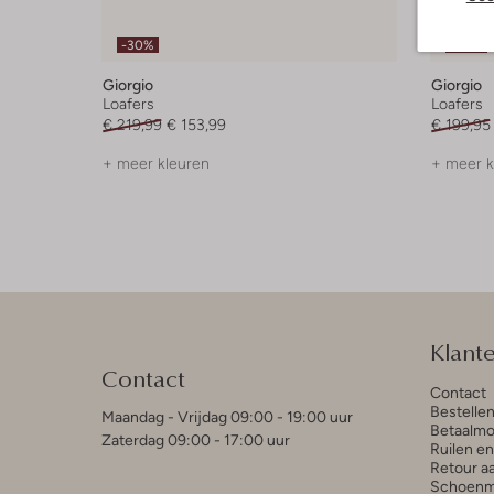
-30%
-30%
Giorgio
Giorgio
Loafers
Loafers
€ 219,99
€ 153,99
€ 199,95
+ meer kleuren
+ meer k
Klant
Contact
Contact
Bestelle
Maandag - Vrijdag 09:00 - 19:00 uur
Betaalmo
Zaterdag 09:00 - 17:00 uur
Ruilen e
Retour a
Schoenm