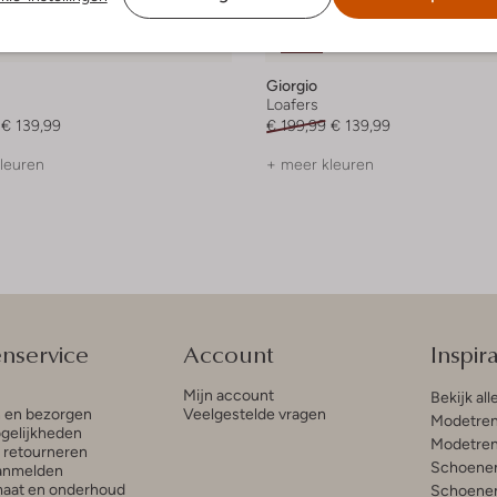
-30%
Giorgio
Loafers
€ 139,99
€ 199,99
€ 139,99
leuren
+ meer kleuren
enservice
Account
Inspira
Mijn account
Bekijk all
n en bezorgen
Veelgestelde vragen
Modetren
gelijkheden
Modetren
n retourneren
Schoenen
anmelden
aat en onderhoud
Schoenen