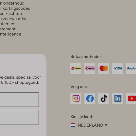
en onderhoud
r kortingscodes
en klachten
e voorwaarden
tatement
atement
 Intelligence
Betaalmethodes
e deals, speciaal voor
p € 150,- shoptegoed.
Volg ons
Omoda
Omoda
Omoda
Omoda
Om
Kies je land
Instagram
Facebook
TikTok
LinkedI
Yo
NEDERLAND
Kies