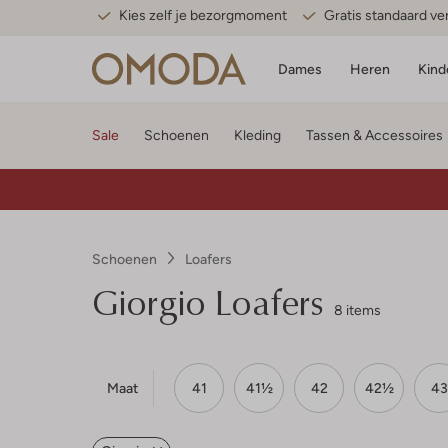
Kies zelf je bezorgmoment
Gratis standaard v
Dames
Heren
Kind
Sale
Schoenen
Kleding
Tassen & Accessoires
Schoenen
Loafers
Giorgio
Loafers
8 items
Maat
41
41½
42
42½
43