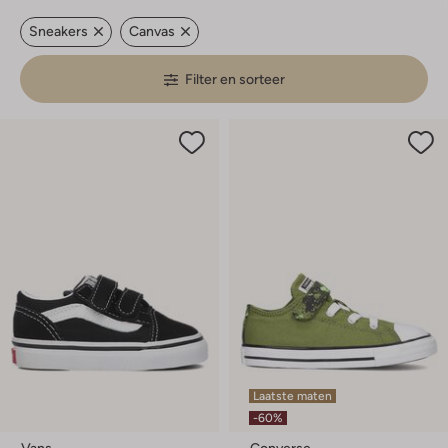
Sneakers
Canvas
Filter en sorteer
Laatste maten
-60%
Vans
Converse