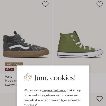
Laatste item
-60%
-20%
Jum, cookies!
Vans
Converse
Hoge sneakers
Hoge sneakers
€ 49,95
€ 39,95
€ 54,95
€ 21,99
Wij, en onze
negen partners
, maken op
onze website gebruik van cookies en
vergelijkbare technieken (gezamenlijk:
"cookies").