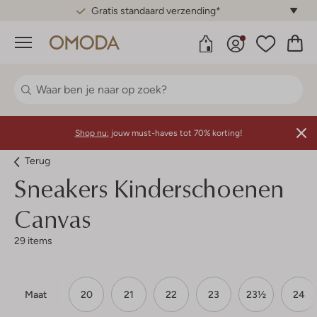
Gratis standaard verzending*
Menu
Shop nu:
jouw must-haves tot 70% korting!
Terug
Sneakers Kinderschoenen
Canvas
29 items
Maat
20
21
22
23
23½
24