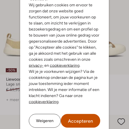
Wij gebruiken cookies om ervoor te
zorgen dat onze website goed
functioneert, om jouw voorkeuren op
te slaan, om inzicht te verkrijgen in
bezoekersgedrag en om een profiel op
te bouwen van jouw online gedrag voor
gepersonaliseerde advertenties. Door
op "Accepteer alle cookies" te klikken,
ga je akkoord met het gebruik van alle
cookies zoals omschreven in onze
privacy-
en
cookieverklaring
.
-50%
-50%
Wil je je voorkeuren wijzigen? Via de
cookieknop onderaan de pagina kun je
Liewood
Liewood
jouw toestemming ieder moment
Lage sneakers
Lage sneakers
intrekken. Wil je meer informatie of een
€ 59,95
€ 29,99
€ 59,95
€ 29,99
klacht indienen? Ga naar onze
+ meer kleuren
+ meer kleuren
cookieverklaring
.
Accepteren
Weigeren