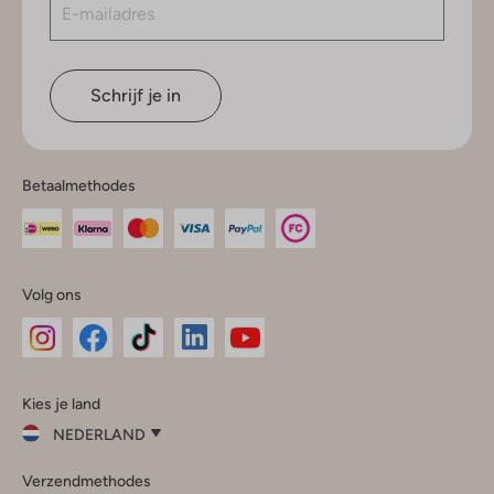
Schrijf je in
Betaalmethodes
Volg ons
Omoda
Omoda
Omoda
Omoda
Omoda
Kies je land
Instagram
Facebook
TikTok
LinkedIn
YouTube
NEDERLAND
Kies
Verzendmethodes
je
Sluit