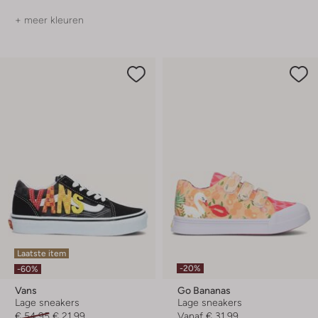
+ meer kleuren
Laatste item
-20%
-60%
Vans
Go Bananas
Lage sneakers
Lage sneakers
€ 54,95
€ 21,99
Vanaf
€ 31,99