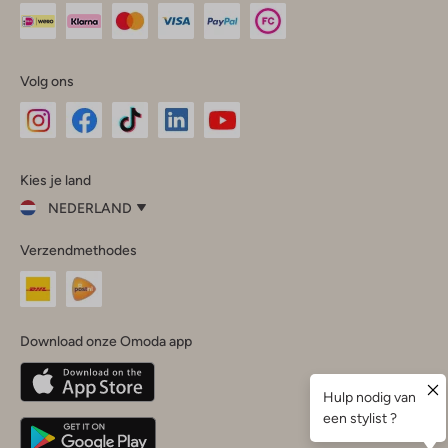
Volg ons
Omoda
Omoda
Omoda
Omoda
Omoda
Kies je land
Instagram
Facebook
TikTok
LinkedIn
YouTube
NEDERLAND
Kies
Verzendmethodes
je
Sluit
land
Nederland
België
(Nederlands)
Download onze Omoda app
Belgique
(Français)
Deutschland