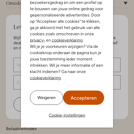
Omoda
bezoekersgedrag en om een profiel op
te bouwen van jouw online gedrag voor
gepersonaliseerde advertenties. Door
op "Accepteer alle cookies" te klikken,
Let's keep in touch!
ga je akkoord met het gebruik van alle
cookies zoals omschreven in onze
Blijf op de hoogte van de nieuwste items en exclusieve
privacy-
en
cookieverklaring
.
deals, speciaal voor jou. Schrijf je in voor de nieuwsbrief
Wil je je voorkeuren wijzigen? Via de
en maak kans op € 150,- shoptegoed.
cookieknop onderaan de pagina kun je
jouw toestemming ieder moment
intrekken. Wil je meer informatie of een
klacht indienen? Ga naar onze
cookieverklaring
.
Accepteren
Weigeren
Schrijf je in
Cookie-instellingen
Betaalmethodes