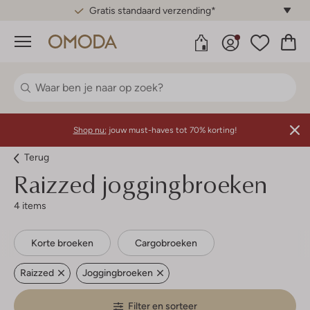
Gratis standaard verzending*
Menu
Shop nu:
jouw must-haves tot 70% korting!
Terug
Raizzed joggingbroeken
4 items
Korte broeken
Cargobroeken
Raizzed
Joggingbroeken
Filter en sorteer