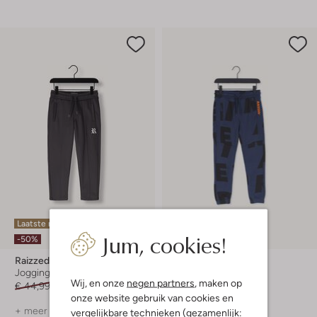
Laatste maten
Laatste item
Jum, cookies!
-50%
-60%
Raizzed
Raizzed
Joggingbroek
Joggingbroek
Wij, en onze
negen partners
, maken op
€ 44,99
€ 21,99
€ 44,95
€ 17,99
onze website gebruik van cookies en
+ meer kleuren
vergelijkbare technieken (gezamenlijk: