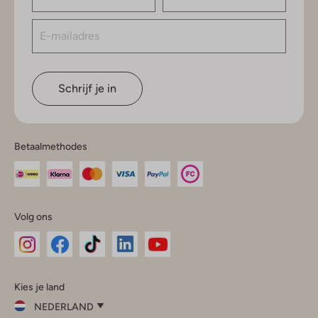
Schrijf je in
Betaalmethodes
Volg ons
Omoda
Omoda
Omoda
Omoda
Omoda
Kies je land
Instagram
Facebook
TikTok
LinkedIn
YouTube
NEDERLAND