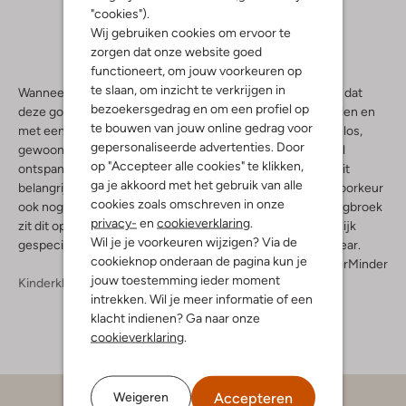
"cookies").
Wij gebruiken cookies om ervoor te
zorgen dat onze website goed
functioneert, om jouw voorkeuren op
te slaan, om inzicht te verkrijgen in
Wanneer je een joggingbroek draagt, dan is het belangrijk dat
bezoekersgedrag en om een profiel op
deze goed zit. Gemaakt van materialen die prettig aanvoelen en
te bouwen van jouw online gedrag voor
met een perfecte pasvorm. Niet te strak, maar ook niet te los,
gepersonaliseerde advertenties. Door
gewoon een broek die je altijd aan kan doen als je even wil
op "Accepteer alle cookies" te klikken,
ontspannen, of wil gaan sporten. Vooral voor kinderen is dit
ga je akkoord met het gebruik van alle
belangrijk. Zij willen een broek die lekker zit en die er bij voorkeur
cookies zoals omschreven in onze
ook nog modern en stijlvol uitziet. Met een Raizzed joggingbroek
privacy-
en
cookieverklaring
.
zit dit op alle fronten goed. Dit Nederlandse merk is namelijk
Wil je je voorkeuren wijzigen? Via de
gespecialiseerd op het gebied van trendy, casual streetwear.
cookieknop onderaan de pagina kun je
Meer
Minder
jouw toestemming ieder moment
Kinderkleding
Jongenskleding
Broeken Jongens
intrekken. Wil je meer informatie of een
klacht indienen? Ga naar onze
cookieverklaring
.
Accepteren
Weigeren