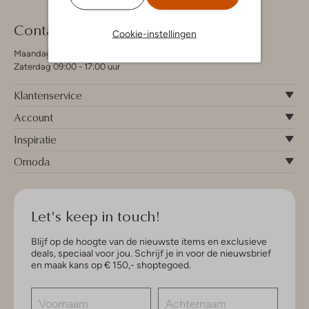
Contact
Cookie-instellingen
Maandag - Vrijdag 09:00 - 19:00 uur
Zaterdag 09:00 - 17:00 uur
Klantenservice
Account
Inspiratie
Omoda
Let's keep in touch!
Blijf op de hoogte van de nieuwste items en exclusieve
deals, speciaal voor jou. Schrijf je in voor de nieuwsbrief
en maak kans op € 150,- shoptegoed.