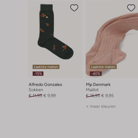
Laatste maten
Laatste maten
-15%
-40%
Alfredo Gonzales
Mp Denmark
Sokken
Maillot
€ 11,99
€ 9,99
€ 16,95
€ 9,95
+ meer kleuren