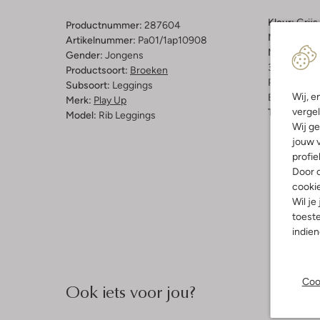
Kleur:
Grijs
Productnummer:
287604
Materiaal:
K
Artikelnummer:
Pa01/1ap10908
Materiaalp
Gender:
Jongens
36% Gerecy
Productsoort:
Broeken
Polyester, 
Subsoort:
Leggings
Wij, e
Elastaan
Merk:
Play Up
vergel
Taillehoogt
Model:
Rib Leggings
Wij ge
jouw v
profie
Door o
cooki
Wil je
toeste
indie
Coo
Ook iets voor jou?