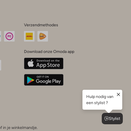
Verzendmethodes
Download onze Omoda app
oda
n
uTube
f in je winkelmandje.