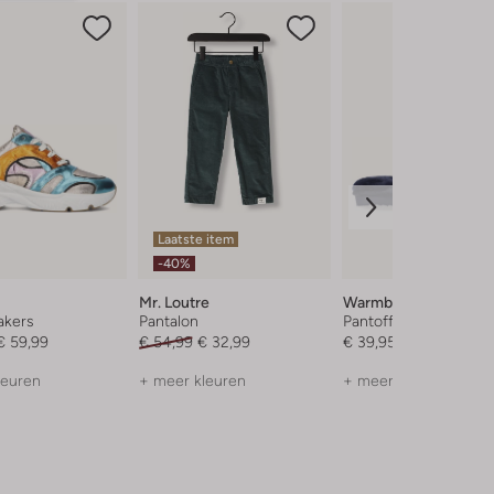
Laatste item
-40%
Mr. Loutre
Warmbat
akers
Pantalon
Pantoffels
€ 59,99
€ 54,99
€ 32,99
€ 39,95
leuren
+ meer kleuren
+ meer kleuren