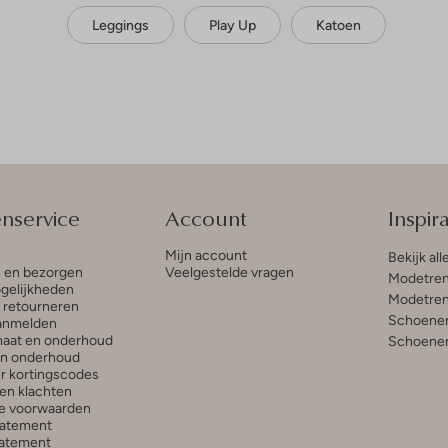
Leggings
Play Up
Katoen
enservice
Account
Inspira
Mijn account
Bekijk all
n en bezorgen
Veelgestelde vragen
Modetren
gelijkheden
Modetren
n retourneren
Schoenen
anmelden
aat en onderhoud
Schoenen
en onderhoud
r kortingscodes
en klachten
e voorwaarden
tatement
atement