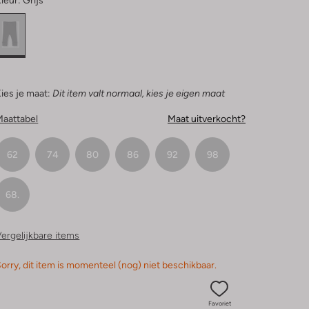
leur:
Grijs
ies je maat:
Dit item valt normaal, kies je eigen maat
Maattabel
Maat uitverkocht?
62
74
80
86
92
98
68.
ergelijkbare items
orry, dit item is momenteel (nog) niet beschikbaar.
Favoriet