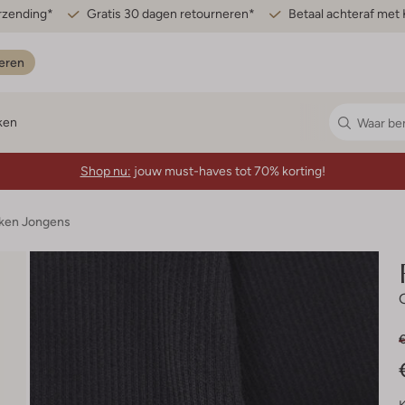
erzending*
Gratis 30 dagen retourneren*
Betaal achteraf met 
eren
ken
Shop nu:
jouw must-haves tot 70% korting!
ken Jongens