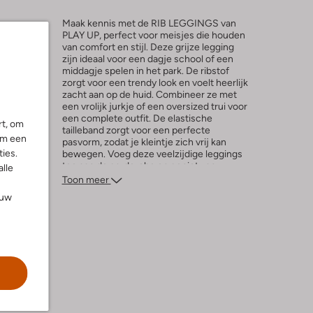
Maak kennis met de RIB LEGGINGS van
PLAY UP, perfect voor meisjes die houden
van comfort en stijl. Deze grijze legging
zijn ideaal voor een dagje school of een
l
middagje spelen in het park. De ribstof
zorgt voor een trendy look en voelt heerlijk
zacht aan op de huid. Combineer ze met
een vrolijk jurkje of een oversized trui voor
een complete outfit. De elastische
rt, om
tailleband zorgt voor een perfecte
om een
pasvorm, zodat je kleintje zich vrij kan
ies.
bewegen. Voeg deze veelzijdige leggings
toe aan de garderobe en geniet van
alle
eindeloze combinatiemogelijkheden.
Toon meer
ouw