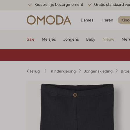
Kies zelf je bezorgmoment
Gratis standaard v
Dames
Heren
Kind
Sale
Meisjes
Jongens
Baby
Nieuw
Mer
Terug
Kinderkleding
Jongenskleding
Broe