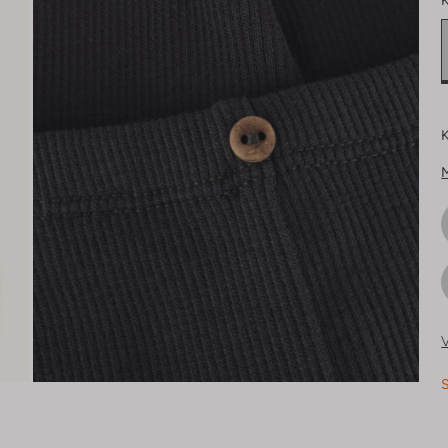
K
K
V
S