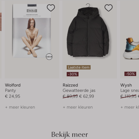
Laatste item
-50%
-30%
Wolford
Raizzed
Wysh
Panty
Gewatteerde jas
Lage sne
€ 24,95
€ 89,99
€ 62,99
€ 119,95
+ meer kleuren
+ meer kleuren
+ meer k
Bekijk meer