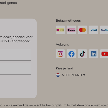
 Intelligence
Betaalmethodes
e deals, speciaal voor
p € 150,- shoptegoed.
Volg ons
Omoda
Omoda
Omoda
Omoda
Om
Kies je land
Instagram
Facebook
TikTok
LinkedI
Yo
NEDERLAND
Kies
je
Sluit
land
Nederland
België
(Nederlands)
 voor de zekerheid de verwachte bezorgdatum bij het item op de website o