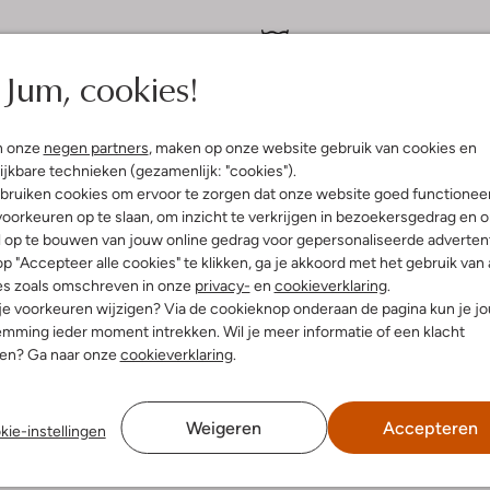
Beperkt wassen op 30 °C
atoen
Jum, cookies!
Strijken op maximaal 110 °C
ercentages:
cled Katoen, 36% Gerecycled
Kan niet in de droogtromme
13% Katoen, 13% Polyester, 2%
Niet chemisch reinigen
n onze
negen partners
, maken op onze website gebruik van cookies en
Niet bleken
ijkbare technieken (gezamenlijk: "cookies").
e:
Normale Taille
bruiken cookies om ervoor te zorgen dat onze website goed functionee
oorkeuren op te slaan, om inzicht te verkrijgen in bezoekersgedrag en 
l op te bouwen van jouw online gedrag voor gepersonaliseerde advertent
p "Accepteer alle cookies" te klikken, ga je akkoord met het gebruik van 
es zoals omschreven in onze
privacy-
en
cookieverklaring
.
 je voorkeuren wijzigen? Via de cookieknop onderaan de pagina kun je j
mming ieder moment intrekken. Wil je meer informatie of een klacht
nen? Ga naar onze
cookieverklaring
.
Weigeren
Accepteren
kie-instellingen