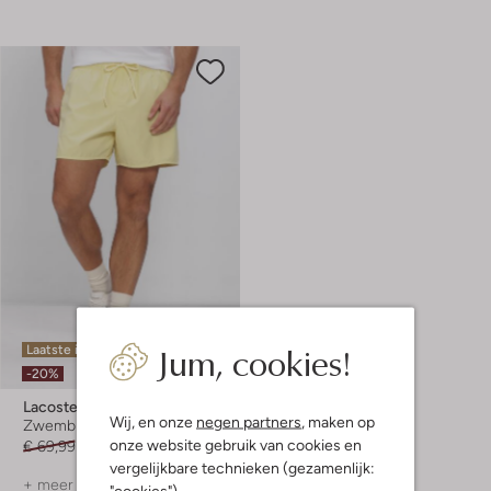
Jum, cookies!
Laatste item
-20%
Lacoste
Wij, en onze
negen partners
, maken op
Zwembroek
onze website gebruik van cookies en
€ 69,99
€ 55,99
vergelijkbare technieken (gezamenlijk:
+ meer kleuren
"cookies").