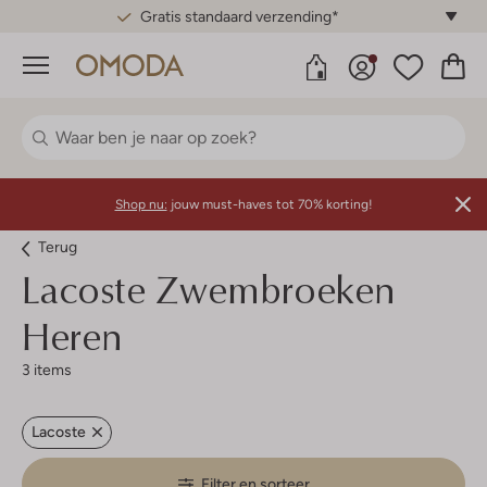
Gratis standaard verzending*
Menu
Shop nu:
jouw must-haves tot 70% korting!
Terug
Lacoste
Zwembroeken
Heren
3 items
Lacoste
Filter en sorteer