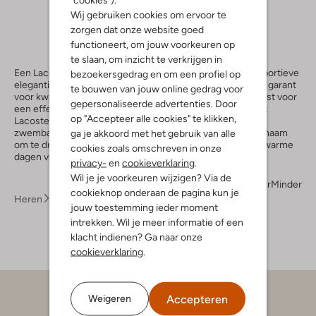
Wij gebruiken cookies om ervoor te
zorgen dat onze website goed
functioneert, om jouw voorkeuren op
te slaan, om inzicht te verkrijgen in
Een Lacoste zwembroek is de perfecte combinatie van sportieve
bezoekersgedrag en om een profiel op
elegantie en comfort. Het iconische krokodillenlogo staat garant
te bouwen van jouw online gedrag voor
voor kwaliteit, stijl en een verfijnde uitstraling. Of je nu kiest voor
gepersonaliseerde advertenties. Door
een effen kleur of een zwembroek met subtiele print, met
op "Accepteer alle cookies" te klikken,
Lacoste zie je er altijd verzorgd uit op het strand of bij het
zwembad. De materialen zijn sneldrogend, licht en aangenaam
ga je akkoord met het gebruik van alle
om te dragen, wat deze zwembroeken ideaal maakt voor warme
cookies zoals omschreven in onze
dagen vol waterplezier.
privacy-
en
cookieverklaring
.
Wil je je voorkeuren wijzigen? Via de
Meer
Minder
cookieknop onderaan de pagina kun je
Heren
Kleding
Zwembroeken
jouw toestemming ieder moment
intrekken. Wil je meer informatie of een
klacht indienen? Ga naar onze
cookieverklaring
.
Accepteren
Weigeren