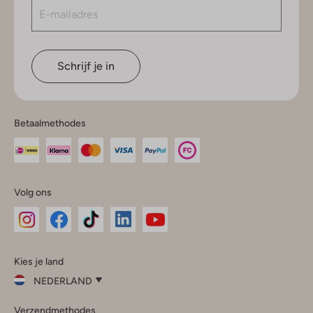
Schrijf je in
Betaalmethodes
Volg ons
Omoda
Omoda
Omoda
Omoda
Omoda
Kies je land
Instagram
Facebook
TikTok
LinkedIn
YouTube
NEDERLAND
Kies
Verzendmethodes
je