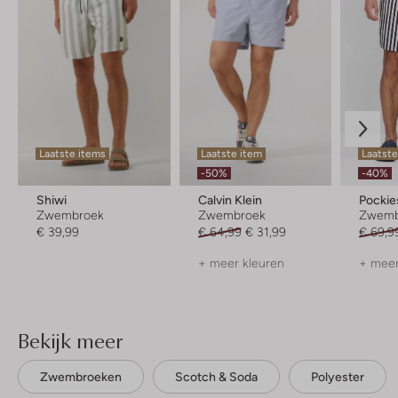
Laatste items
Laatste item
Laatst
-50%
-40%
Shiwi
Calvin Klein
Pockie
Zwembroek
Zwembroek
Zwemb
€ 39,99
€ 64,99
€ 31,99
€ 69,9
+ meer kleuren
+ meer
Bekijk meer
Zwembroeken
Scotch & Soda
Polyester