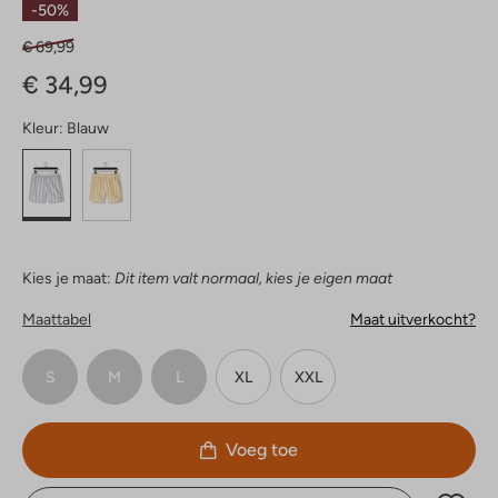
-50%
€ 69,99
€ 34,99
Kleur:
Blauw
Kies je maat:
Dit item valt normaal, kies je eigen maat
Maattabel
Maat uitverkocht?
S
M
L
XL
XXL
Voeg toe