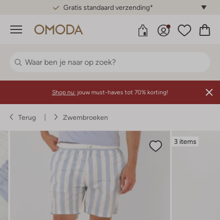
Gratis standaard verzending*
Menu
Shop nu:
jouw must-haves tot 70% korting!
Terug
Zwembroeken
3 items