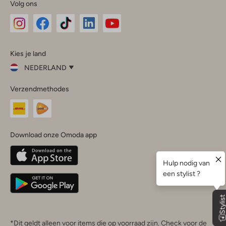
Volg ons
Omoda
Omoda
Omoda
Omoda
Omoda
Kies je land
Instagram
Facebook
TikTok
LinkedIn
YouTube
NEDERLAND
Kies
Verzendmethodes
je
Sluit
land
Nederland
België
(Nederlands)
Download onze Omoda app
Belgique
(Français)
Deutschland
*Dit geldt alleen voor items die op voorraad zijn. Check voor de