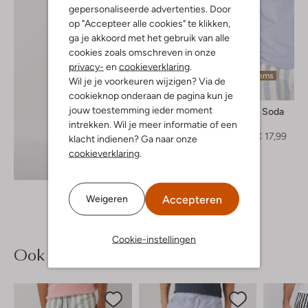
gepersonaliseerde advertenties. Door
op "Accepteer alle cookies" te klikken,
ga je akkoord met het gebruik van alle
cookies zoals omschreven in onze
privacy-
en
cookieverklaring
.
Laatste items
Wil je je voorkeuren wijzigen? Via de
-40%
cookieknop onderaan de pagina kun je
jouw toestemming ieder moment
Scotch & Soda
T-shirt
intrekken. Wil je meer informatie of een
€ 29,99
€ 17,99
klacht indienen? Ga naar onze
cookieverklaring
.
Ontdek de look
Accepteren
Weigeren
Cookie-instellingen
Ook iets voor jou?