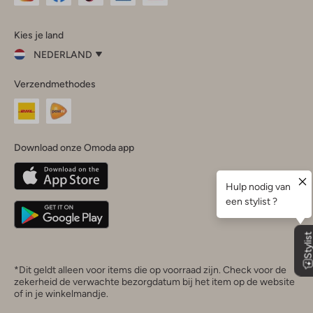
Omoda
Omoda
Omoda
Omoda
Omoda
Kies je land
Instagram
Facebook
TikTok
LinkedIn
YouTube
NEDERLAND
Kies
Verzendmethodes
je
Sluit
land
Nederland
België
(Nederlands)
Download onze Omoda app
Belgique
(Français)
Deutschland
*Dit geldt alleen voor items die op voorraad zijn. Check voor de
zekerheid de verwachte bezorgdatum bij het item op de website
of in je winkelmandje.