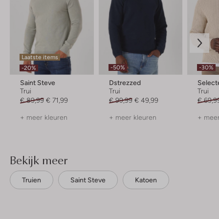
Laatste items
-50%
-30%
-20%
Saint Steve
Dstrezzed
Selec
Trui
Trui
Trui
€ 89,99
€ 71,99
€ 99,99
€ 49,99
€ 69,9
+ meer kleuren
+ meer kleuren
+ meer
Bekijk meer
Truien
Saint Steve
Katoen