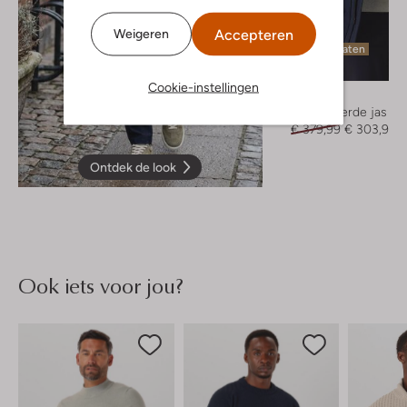
Accepteren
Weigeren
Laatste maten
-20%
Cookie-instellingen
Krakatau
Gewatteerde jas
€ 379,99
€ 303,99
Ontdek de look
Ook iets voor jou?