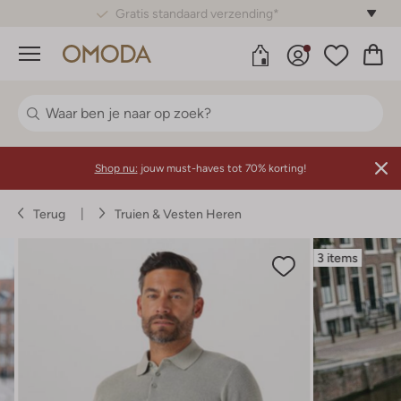
Gratis 30 dagen retourneren*
Menu
Shop nu:
jouw must-haves tot 70% korting!
Terug
Truien & Vesten Heren
3 items