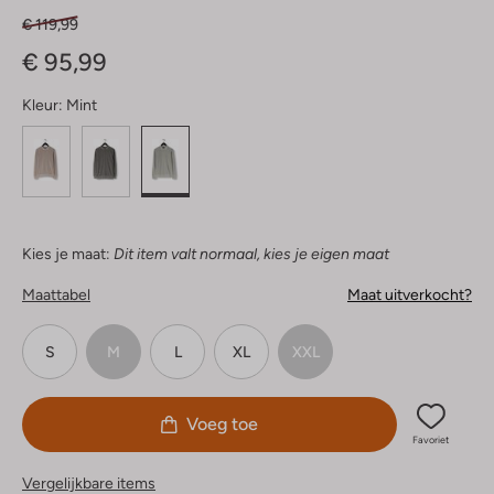
€ 119,99
€ 95,99
Kleur:
Mint
Kies je maat:
Dit item valt normaal, kies je eigen maat
Maattabel
Maat uitverkocht?
S
M
L
XL
XXL
Voeg toe
Favoriet
Vergelijkbare items