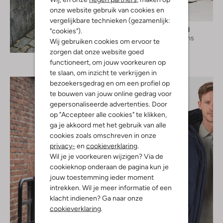
onze website gebruik van cookies en
vergelijkbare technieken (gezamenlijk:
Woodbird
"cookies").
Wide jeans
Wij gebruiken cookies om ervoor te
Ontdek de look
€ 119,99
zorgen dat onze website goed
functioneert, om jouw voorkeuren op
te slaan, om inzicht te verkrijgen in
bezoekersgedrag en om een profiel op
te bouwen van jouw online gedrag voor
gepersonaliseerde advertenties. Door
op "Accepteer alle cookies" te klikken,
ga je akkoord met het gebruik van alle
cookies zoals omschreven in onze
privacy-
en
cookieverklaring
.
Wil je je voorkeuren wijzigen? Via de
cookieknop onderaan de pagina kun je
jouw toestemming ieder moment
intrekken. Wil je meer informatie of een
klacht indienen? Ga naar onze
cookieverklaring
.