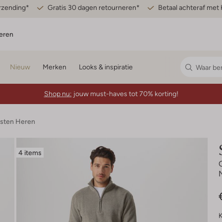
erzending*
Gratis 30 dagen retourneren*
Betaal achteraf met 
eren
Nieuw
Merken
Looks & inspiratie
Shop nu:
jouw must-haves tot 70% korting!
esten Heren
4 items
K