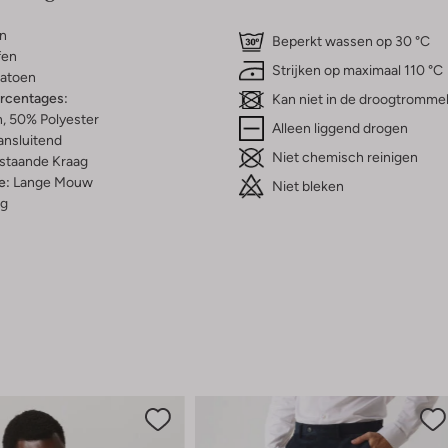
n
Beperkt wassen op 30 °C
fen
Strijken op maximaal 110 °C
atoen
ercentages:
Kan niet in de droogtromme
, 50% Polyester
Alleen liggend drogen
ansluitend
Niet chemisch reinigen
staande Kraag
e:
Lange Mouw
Niet bleken
g