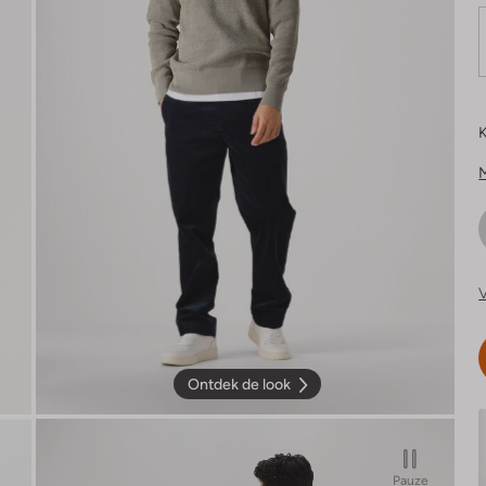
K
V
Ontdek de look
Pauze