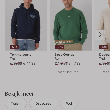
Laatste item
-50%
-40%
-60%
Tommy Jeans
Boss Orange
Dstrez
Trui
Sweater
Trui
€ 89,99
€ 44,99
€ 119,99
€ 47,99
€ 99,9
+ meer kleuren
+ meer
Bekijk meer
Truien
Dstrezzed
Wol