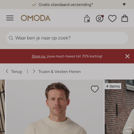
Gratis standaard verzending*
Menu
Shop nu:
jouw must-haves tot 70% korting!
Terug
Truien & Vesten Heren
4 items