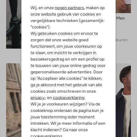
Wij, en onze
negen partners
, maken op
onze website gebruik van cookies en
Selected Men
vergelijkbare technieken (gezamenlijk:
T-shirt
"cookies").
€ 29,99
Wij gebruiken cookies om ervoor te
zorgen dat onze website goed
+ meer kleuren
Ontdek de look
functioneert, om jouw voorkeuren op
te slaan, om inzicht te verkrijgen in
bezoekersgedrag en om een profiel op
te bouwen van jouw online gedrag voor
gepersonaliseerde advertenties. Door
op "Accepteer alle cookies" te klikken,
ga je akkoord met het gebruik van alle
cookies zoals omschreven in onze
privacy-
en
cookieverklaring
.
Wil je je voorkeuren wijzigen? Via de
cookieknop onderaan de pagina kun je
jouw toestemming ieder moment
intrekken. Wil je meer informatie of een
klacht indienen? Ga naar onze
cookieverklaring
.