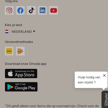
Volg ons
Omoda
Omoda
Omoda
Omoda
Omoda
Kies je land
Instagram
Facebook
TikTok
LinkedIn
YouTube
NEDERLAND
Kies
Verzendmethodes
je
Sluit
land
Nederland
België
(Nederlands)
Download onze Omoda app
Belgique
(Français)
Deutschland
*Dit geldt alleen voor items die op voorraad zijn. Check voor de