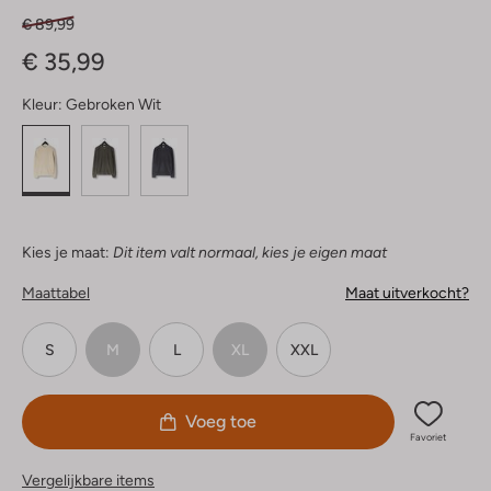
€ 89,99
€ 35,99
Kleur:
Gebroken Wit
Kies je maat:
Dit item valt normaal, kies je eigen maat
Maattabel
Maat uitverkocht?
S
M
L
XL
XXL
Voeg toe
Favoriet
Vergelijkbare items