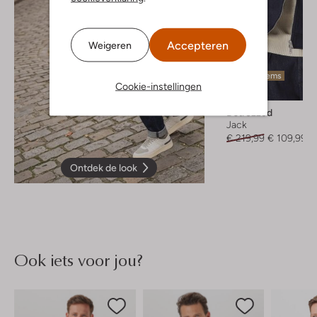
Accepteren
Weigeren
Laatste items
Cookie-instellingen
-50%
Dstrezzed
Jack
€ 219,99
€ 109,99
Ontdek de look
Ook iets voor jou?