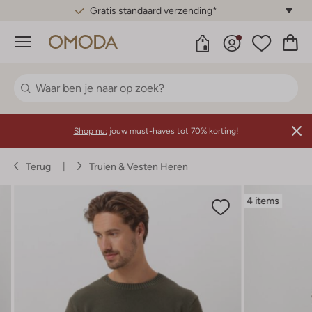
Gratis standaard verzending*
Menu
Shop nu:
jouw must-haves tot 70% korting!
Terug
Truien & Vesten Heren
4 items