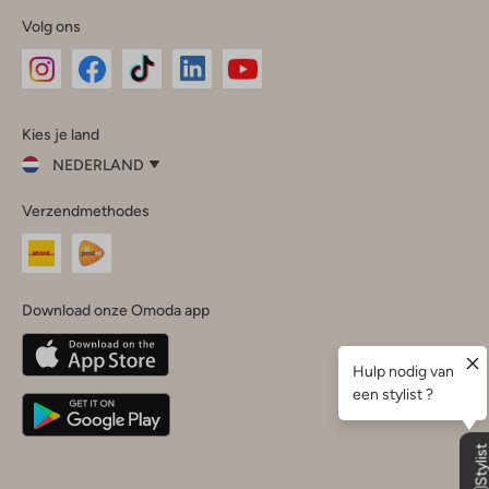
Volg ons
Omoda
Omoda
Omoda
Omoda
Omoda
Kies je land
Instagram
Facebook
TikTok
LinkedIn
YouTube
NEDERLAND
Kies
Verzendmethodes
je
Sluit
land
Nederland
België
(Nederlands)
Download onze Omoda app
Belgique
(Français)
Deutschland