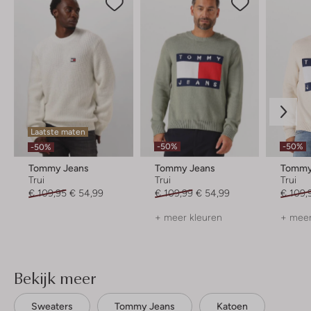
Laatste maten
-50%
-50%
-50%
Tommy Jeans
Tommy Jeans
Tommy
Trui
Trui
Trui
€ 109,95
€ 54,99
€ 109,99
€ 54,99
€ 109,
+ meer kleuren
+ meer
Bekijk meer
Sweaters
Tommy Jeans
Katoen