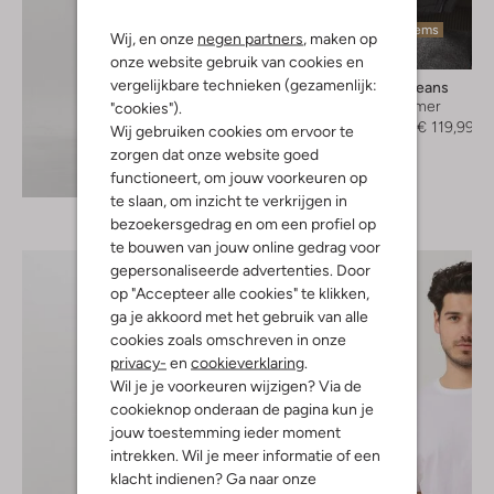
Laatste items
Wij, en onze
negen partners
, maken op
-40%
onze website gebruik van cookies en
vergelijkbare technieken (gezamenlijk:
Tommy Jeans
Bodywarmer
"cookies").
€ 199,95
€ 119,99
Wij gebruiken cookies om ervoor te
zorgen dat onze website goed
Ontdek de look
functioneert, om jouw voorkeuren op
te slaan, om inzicht te verkrijgen in
bezoekersgedrag en om een profiel op
te bouwen van jouw online gedrag voor
gepersonaliseerde advertenties. Door
op "Accepteer alle cookies" te klikken,
ga je akkoord met het gebruik van alle
cookies zoals omschreven in onze
privacy-
en
cookieverklaring
.
Wil je je voorkeuren wijzigen? Via de
cookieknop onderaan de pagina kun je
jouw toestemming ieder moment
intrekken. Wil je meer informatie of een
klacht indienen? Ga naar onze