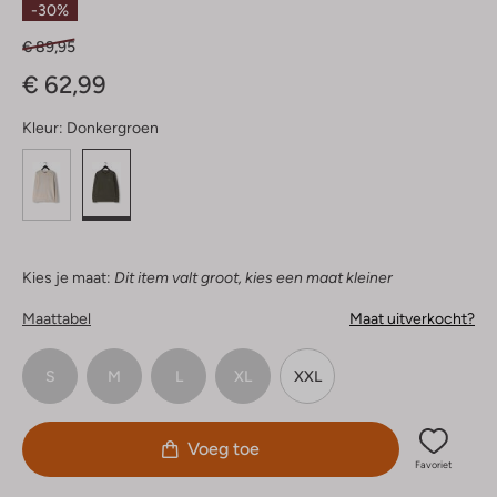
-30%
€ 89,95
€ 62,99
Kleur:
Donkergroen
Kies je maat:
Dit item valt groot, kies een maat kleiner
Maattabel
Maat uitverkocht?
S
M
L
XL
XXL
Voeg toe
Favoriet