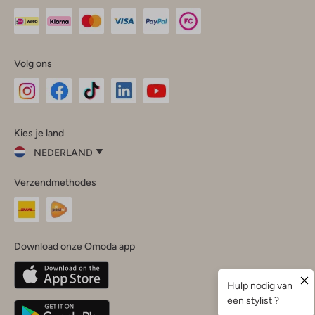
Volg ons
Omoda
Omoda
Omoda
Omoda
Omoda
Kies je land
Instagram
Facebook
TikTok
LinkedIn
YouTube
NEDERLAND
Kies
Verzendmethodes
je
Sluit
land
Nederland
België
(Nederlands)
Download onze Omoda app
Belgique
(Français)
Deutschland