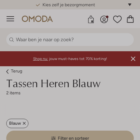
Gratis standaard verzending*
Menu
Shop nu:
jouw must-haves tot 70% korting!
Terug
Tassen Heren Blauw
2 items
Blauw
Filter en sorteer