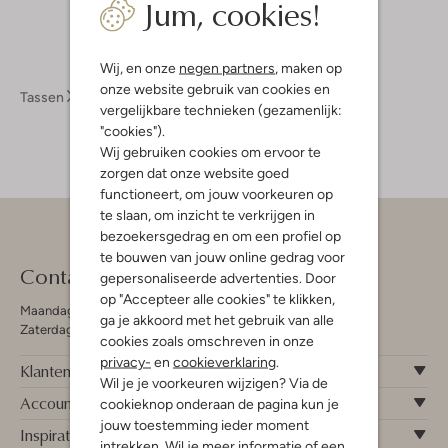
Jum, cookies!
Wij, en onze
negen partners
, maken op
onze website gebruik van cookies en
Tassen
Herentassen
vergelijkbare technieken (gezamenlijk:
"cookies").
Wij gebruiken cookies om ervoor te
zorgen dat onze website goed
functioneert, om jouw voorkeuren op
te slaan, om inzicht te verkrijgen in
bezoekersgedrag en om een profiel op
te bouwen van jouw online gedrag voor
Contact
gepersonaliseerde advertenties. Door
op "Accepteer alle cookies" te klikken,
Maandag - Vrijdag 09:00 - 19:00 uur
ga je akkoord met het gebruik van alle
Zaterdag 09:00 - 17:00 uur
cookies zoals omschreven in onze
privacy-
en
cookieverklaring
.
Klantenservice
Wil je je voorkeuren wijzigen? Via de
Account
cookieknop onderaan de pagina kun je
jouw toestemming ieder moment
Inspiratie
intrekken. Wil je meer informatie of een