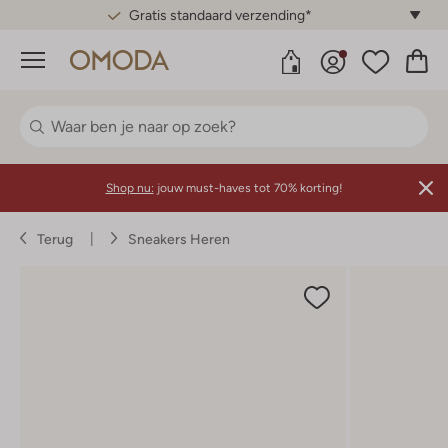
Gratis standaard verzending*
Menu
Shop nu:
jouw must-haves tot 70% korting!
Terug
Sneakers Heren