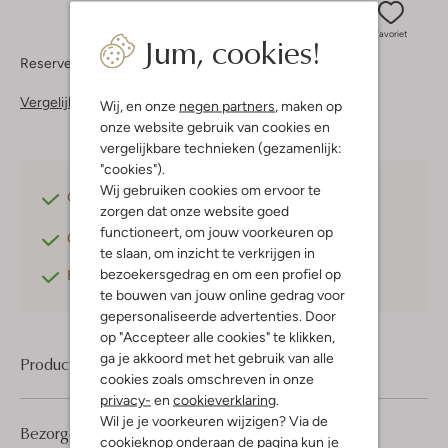
Jum, cookies!
Favoriet
Reserveer direct in een van onze 37 boutiques
Vergelijkbare items
Wij, en onze
negen partners
, maken op
onze website gebruik van cookies en
vergelijkbare technieken (gezamenlijk:
"cookies").
Wij gebruiken cookies om ervoor te
Gratis verzending
vanaf €75,-
zorgen dat onze website goed
functioneert, om jouw voorkeuren op
Gratis retourneren
binnen 30 dagen*
te slaan, om inzicht te verkrijgen in
bezoekersgedrag en om een profiel op
Betaal achteraf
met Klarna
te bouwen van jouw online gedrag voor
gepersonaliseerde advertenties. Door
op "Accepteer alle cookies" te klikken,
ga je akkoord met het gebruik van alle
Product informatie
cookies zoals omschreven in onze
privacy-
en
cookieverklaring
.
Wil je je voorkeuren wijzigen? Via de
Bezorgen & retourneren
cookieknop onderaan de pagina kun je