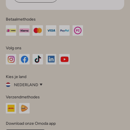
Betaalmethodes
Volg ons
Omoda
Omoda
Omoda
Omoda
Omoda
Kies je land
Instagram
Facebook
TikTok
LinkedIn
YouTube
NEDERLAND
Kies
Verzendmethodes
je
Sluit
land
Nederland
België
(Nederlands)
Download onze Omoda app
Belgique
(Français)