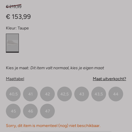
€ 219,99
€ 153,99
Kleur:
Taupe
Kies je maat:
Dit item valt normaal, kies je eigen maat
Maattabel
Maat uitverkocht?
40,5
41
42
42,5
43
43,5
44
45
46
47
Sorry, dit item is momenteel (nog) niet beschikbaar.