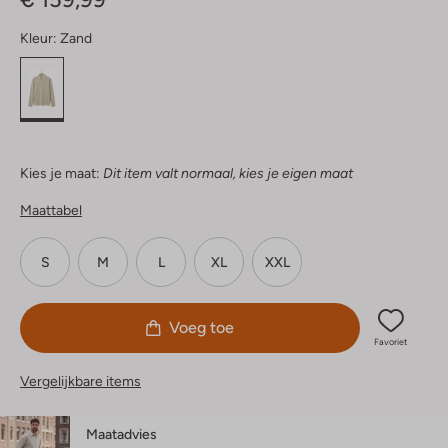
Kleur:
Zand
Kies je maat:
Dit item valt normaal, kies je eigen maat
Maattabel
S
M
L
XL
XXL
Voeg toe
Favoriet
Vergelijkbare items
Maatadvies