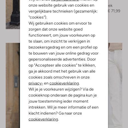
Forét
onze website gebruik van cookies en
Korte broek
€ 119,99
€ 71,99
vergelijkbare technieken (gezamenlijk:
"cookies").
Ontdek de look
Wij gebruiken cookies om ervoor te
zorgen dat onze website goed
functioneert, om jouw voorkeuren op
te slaan, om inzicht te verkrijgen in
bezoekersgedrag en om een profiel op
te bouwen van jouw online gedrag voor
gepersonaliseerde advertenties. Door
op "Accepteer alle cookies" te klikken,
ga je akkoord met het gebruik van alle
cookies zoals omschreven in onze
privacy-
en
cookieverklaring
.
Wil je je voorkeuren wijzigen? Via de
cookieknop onderaan de pagina kun je
jouw toestemming ieder moment
intrekken. Wil je meer informatie of een
klacht indienen? Ga naar onze
cookieverklaring
.