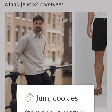
Maak je
look compleet
Jum, cookies!
-40%
Wij, en onze
negen partners
, maken op