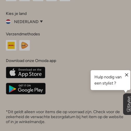
Omoda
Omoda
Omoda
Omoda
Omoda
Kies je land
Instagram
Facebook
TikTok
LinkedIn
YouTube
NEDERLAND
Kies
Verzendmethodes
je
Sluit
land
Nederland
België
(Nederlands)
Download onze Omoda app
Belgique
(Français)
Deutschland
*Dit geldt alleen voor items die op voorraad zijn. Check voor de
zekerheid de verwachte bezorgdatum bij het item op de website
of in je winkelmandje.