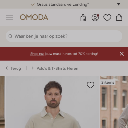
Gratis standaard verzending*
Menu
Shop nu:
jouw must-haves tot 70% korting!
Terug
Polo's & T-Shirts Heren
3 items