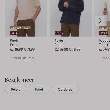
Laatste maten
Laatste
-50%
-40%
-20%
Forét
Forét
Woodb
Polo
Polo
T-shirt
€ 119,99
€ 71,99
€ 159,99
€ 79,99
€ 54,9
+ meer kleuren
+ meer
Bekijk meer
Polo's
Forét
Corduroy