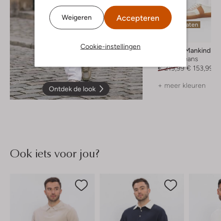
Accepteren
Weigeren
Laatste maten
-30%
Cookie-instellingen
7 For All Mankind
Slim fit jeans
€ 219,99
€ 153,99
+ meer kleuren
Ontdek de look
Ook iets voor jou?