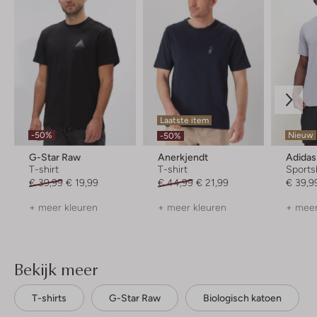
Laatste item
-50%
Nieuw
-50%
G-Star Raw
Anerkjendt
Adidas
T-shirt
T-shirt
Sports
€ 39,99
€ 19,99
€ 44,99
€ 21,99
€ 39,9
+ meer kleuren
+ meer kleuren
+ meer
Bekijk meer
T-shirts
G-Star Raw
Biologisch katoen