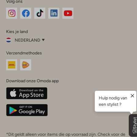
Volg ons
Omoda
Omoda
Omoda
Omoda
Omoda
Kies je land
Instagram
Facebook
TikTok
LinkedIn
YouTube
NEDERLAND
Kies
Verzendmethodes
je
Sluit
land
Nederland
België
(Nederlands)
Download onze Omoda app
Belgique
(Français)
Deutschland
*Dit geldt alleen voor items die op voorraad zijn. Check voor de