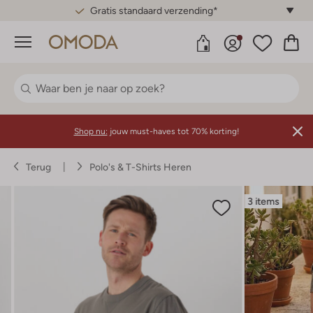
Gratis standaard verzending*
Menu
Shop nu:
jouw must-haves tot 70% korting!
Terug
Polo's & T-Shirts Heren
3 items