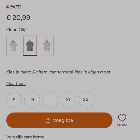
€ 34,99
€ 20,99
Kleur:
Olijf
Kies je maat:
Dit item valt normaal, kies je eigen maat
Maattabel
S
M
L
XL
XXL
Voeg toe
Favoriet
Vergelijkbare items