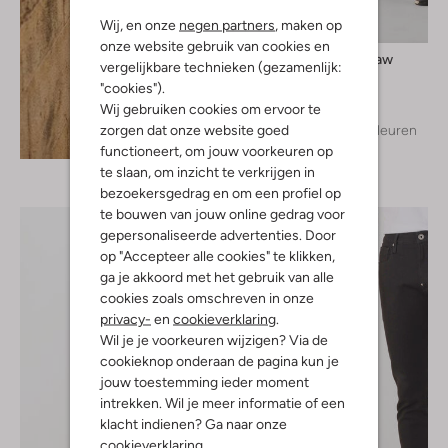
Wij, en onze
negen partners
, maken op
onze website gebruik van cookies en
G-Star Raw
vergelijkbare technieken (gezamenlijk:
Short
"cookies").
€ 89,99
Wij gebruiken cookies om ervoor te
zorgen dat onze website goed
+ meer kleuren
Ontdek de look
functioneert, om jouw voorkeuren op
te slaan, om inzicht te verkrijgen in
bezoekersgedrag en om een profiel op
te bouwen van jouw online gedrag voor
gepersonaliseerde advertenties. Door
op "Accepteer alle cookies" te klikken,
ga je akkoord met het gebruik van alle
cookies zoals omschreven in onze
privacy-
en
cookieverklaring
.
Wil je je voorkeuren wijzigen? Via de
cookieknop onderaan de pagina kun je
jouw toestemming ieder moment
intrekken. Wil je meer informatie of een
klacht indienen? Ga naar onze
cookieverklaring
.