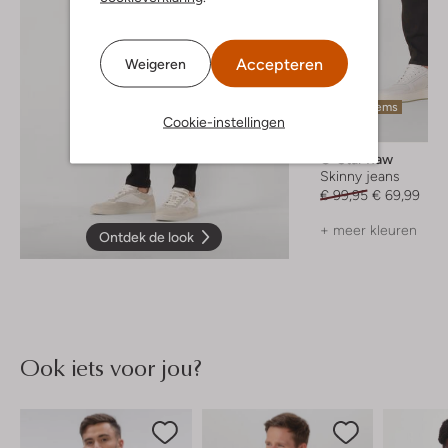
Accepteren
Weigeren
Laatste items
Cookie-instellingen
-30%
G-Star Raw
Skinny jeans
€ 99,95
€ 69,99
+ meer kleuren
Ontdek de look
Ook iets voor jou?