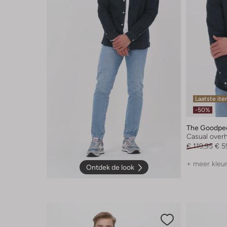
Laatste it
-50%
The Goodpe
Casual ove
€ 119,95
€ 5
+ meer kleu
Ontdek de look