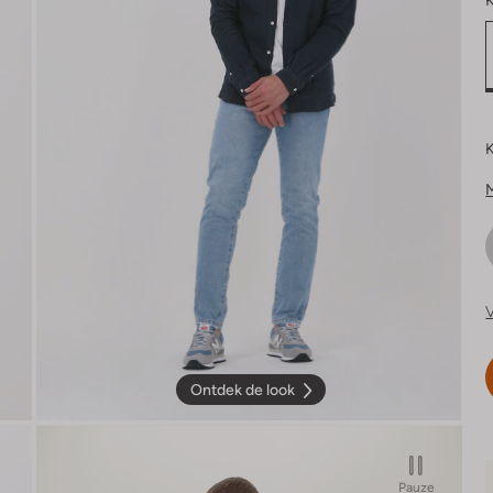
K
K
V
Ontdek de look
Pauze