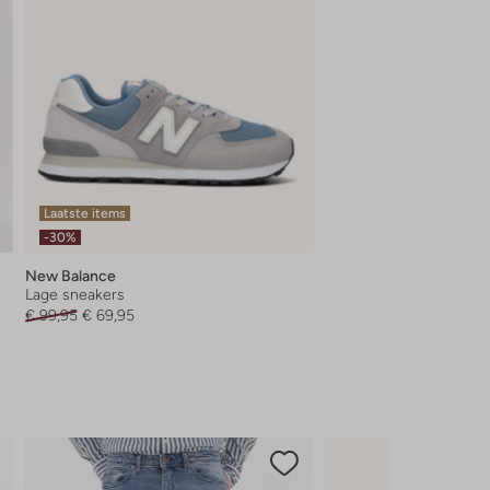
Laatste items
-30%
New Balance
Lage sneakers
€ 99,95
€ 69,95