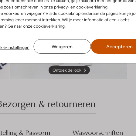
p "Accepteer alle cookies" te klikken, ga je akkoord met het gebruik van 
es zoals omschreven in onze
privacy-
en
cookieverklaring
.
 je voorkeuren wijzigen? Via de cookieknop onderaan de pagina kun je j
mming ieder moment intrekken. Wil je meer informatie of een klacht
nen? Ga naar onze
cookieverklaring
.
Weigeren
Accepteren
kie-instellingen
Ontdek de look
Bezorgen & retourneren
elling & Pasvorm
Wasvoorschriften