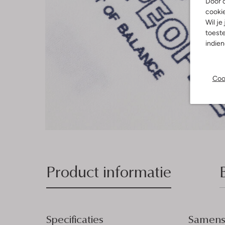
Door o
cooki
Wil je
toeste
indie
Coo
Product informatie
Specificaties
Samenst