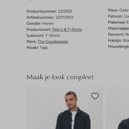
Kleur:
Gebr
Productnummer:
220952
Patroon:
Lo
Artikelnummer:
22010912
Materiaal:
K
Gender:
Heren
Materiaalp
Productsoort:
Polo's & T-Shirts
Pasvorm:
Re
Subsoort:
T-Shirts
Halslijn:
Ro
Merk:
The Goodpeople
Mouwlengt
Model:
Tipp
Maak je
look compleet