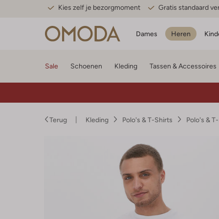
Kies zelf je bezorgmoment
Gratis standaard v
Dames
Heren
Kind
Sale
Schoenen
Kleding
Tassen & Accessoires
Terug
Kleding
Polo's & T-Shirts
Polo's & T