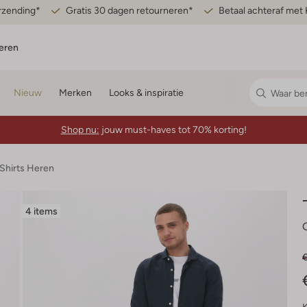
erzending*
Gratis 30 dagen retourneren*
Betaal achteraf met 
eren
Nieuw
Merken
Looks & inspiratie
Shop nu:
jouw must-haves tot 70% korting!
-Shirts Heren
4 items