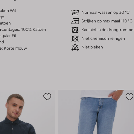
oken Wit
Normaal wassen op 30 °C
go
Strijken op maximaal 110 °C
atoen
ercentages:
100% Katoen
Kan niet in de droogtromme
gular Fit
Niet chemisch reinigen
nd
Niet bleken
e:
Korte Mouw