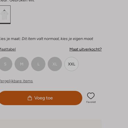
leur:
Gebroken Wit
ies je maat:
Dit item valt normaal, kies je eigen maat
Maattabel
Maat uitverkocht?
S
M
L
XL
XXL
ergelijkbare items
Voeg toe
Favoriet