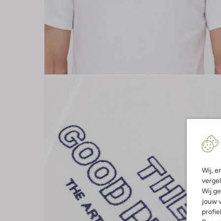
Wij, e
vergel
Wij ge
jouw v
profie