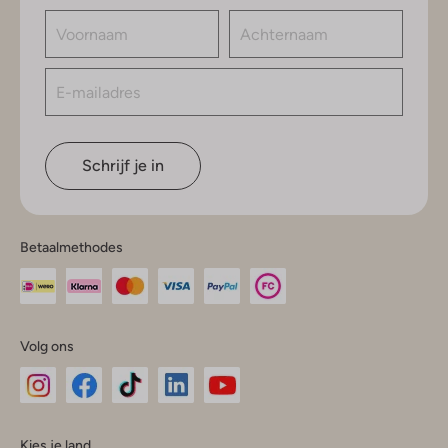
Schrijf je in
Betaalmethodes
Volg ons
Omoda
Omoda
Omoda
Omoda
Omoda
Kies je land