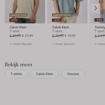
Laatste item
Laatste items
-40%
-60%
-60%
Calvin Klein
Calvin Klein
Tommy
T-shirt
T-shirt
T-shirt
€ 59,95
€ 23,99
€ 49,99
€ 19,99
€ 44,9
+ meer kleuren
+ meer kleuren
+ meer
Bekijk meer
T-shirts
Calvin Klein
Viscose