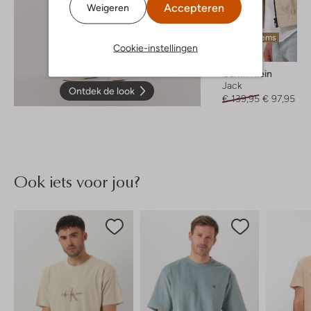
Accepteren
Weigeren
Laatste items
Cookie-instellingen
-30%
Calvin Klein
Jack
Ontdek de look
€ 139,95
€ 97,95
Ook iets voor jou?