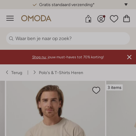
Gratis standaard verzending*
Menu
Shop nu:
jouw must-haves tot 70% korting!
Terug
Polo's & T-Shirts Heren
3 items