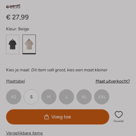
€ 69,95
€ 27,99
Kleur:
Beige
Kies je maat:
Dit item valt groot, kies een maat kleiner
Maattabel
Maat uitverkocht?
XS
S
M
L
XL
XXL
Voeg toe
Favoriet
Vergelijkbare items