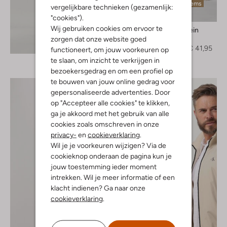
Laatste items
vergelijkbare technieken (gezamenlijk:
-40%
"cookies").
Wij gebruiken cookies om ervoor te
Calvin Klein
Short
zorgen dat onze website goed
Ontdek de look
€ 69,95
€ 41,95
functioneert, om jouw voorkeuren op
te slaan, om inzicht te verkrijgen in
bezoekersgedrag en om een profiel op
te bouwen van jouw online gedrag voor
gepersonaliseerde advertenties. Door
op "Accepteer alle cookies" te klikken,
ga je akkoord met het gebruik van alle
cookies zoals omschreven in onze
privacy-
en
cookieverklaring
.
Wil je je voorkeuren wijzigen? Via de
cookieknop onderaan de pagina kun je
jouw toestemming ieder moment
intrekken. Wil je meer informatie of een
klacht indienen? Ga naar onze
cookieverklaring
.