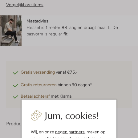
Vergelijkbare items
Maatadvies
Hessel is 1 meter 88 lang en draagt maat L.
De
pasvorm is
regular fit
.
Gratis verzending
vanaf €75,-
Gratis retourneren
binnen 30 dagen*
Betaal achteraf
met Klarna
Jum, cookies!
Product informatie
Wij, en onze
negen partners
, maken op