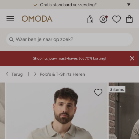
Gratis standaard verzending*
Menu
Shop nu:
jouw must-haves tot 70% korting!
Terug
Polo's & T-Shirts Heren
3 items