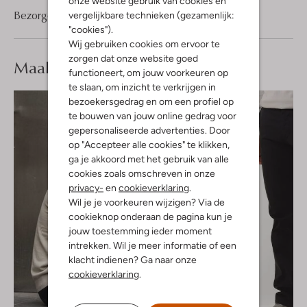
onze website gebruik van cookies en
Bezorgen & retourneren
vergelijkbare technieken (gezamenlijk:
"cookies").
Wij gebruiken cookies om ervoor te
zorgen dat onze website goed
Maak je
look compleet
functioneert, om jouw voorkeuren op
te slaan, om inzicht te verkrijgen in
bezoekersgedrag en om een profiel op
te bouwen van jouw online gedrag voor
gepersonaliseerde advertenties. Door
op "Accepteer alle cookies" te klikken,
ga je akkoord met het gebruik van alle
cookies zoals omschreven in onze
privacy-
en
cookieverklaring
.
Wil je je voorkeuren wijzigen? Via de
cookieknop onderaan de pagina kun je
jouw toestemming ieder moment
intrekken. Wil je meer informatie of een
klacht indienen? Ga naar onze
cookieverklaring
.