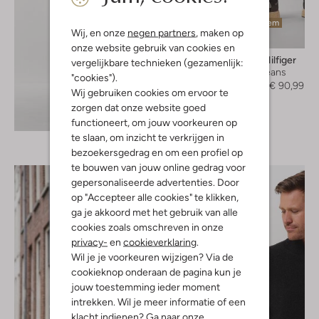
Laatste item
Wij, en onze
negen partners
, maken op
-30%
onze website gebruik van cookies en
Tommy Hilfiger
vergelijkbare technieken (gezamenlijk:
Slim fit jeans
"cookies").
€ 129,95
€ 90,99
Wij gebruiken cookies om ervoor te
zorgen dat onze website goed
Ontdek de look
functioneert, om jouw voorkeuren op
te slaan, om inzicht te verkrijgen in
bezoekersgedrag en om een profiel op
te bouwen van jouw online gedrag voor
gepersonaliseerde advertenties. Door
op "Accepteer alle cookies" te klikken,
ga je akkoord met het gebruik van alle
cookies zoals omschreven in onze
privacy-
en
cookieverklaring
.
Wil je je voorkeuren wijzigen? Via de
cookieknop onderaan de pagina kun je
jouw toestemming ieder moment
intrekken. Wil je meer informatie of een
klacht indienen? Ga naar onze