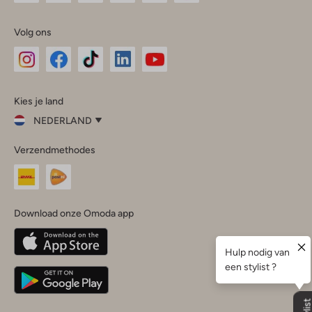
Volg ons
Omoda
Omoda
Omoda
Omoda
Omoda
Kies je land
Instagram
Facebook
TikTok
LinkedIn
YouTube
NEDERLAND
Kies
Verzendmethodes
je
Sluit
land
Nederland
België
(Nederlands)
Download onze Omoda app
Belgique
(Français)
Deutschland