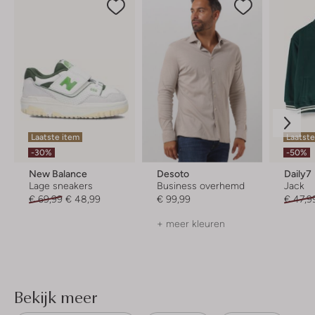
Laatste item
Laatste
-30%
-50%
New Balance
Desoto
Daily7
Lage sneakers
Business overhemd
Jack
€ 69,99
€ 48,99
€ 99,99
€ 47,9
+ meer kleuren
Bekijk meer