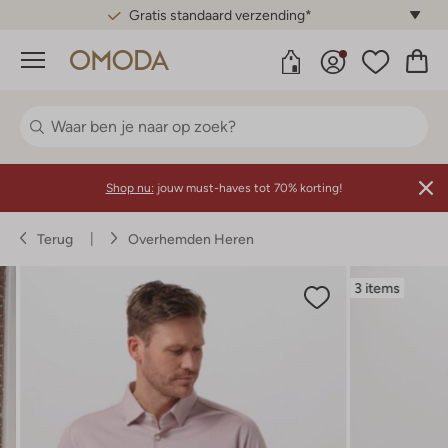
Gratis standaard verzending*
Menu
Shop nu:
jouw must-haves tot 70% korting!
Terug
Overhemden Heren
3 items