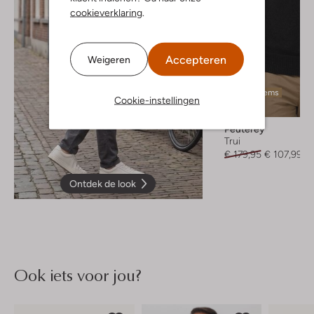
cookieverklaring
.
Accepteren
Weigeren
Laatste items
Cookie-instellingen
-40%
Peuterey
Trui
€ 179,95
€ 107,99
Ontdek de look
Ook iets voor jou?