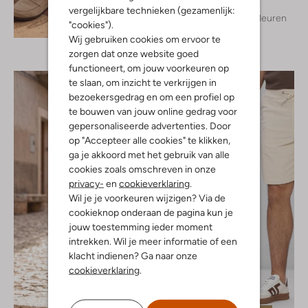
vergelijkbare technieken (gezamenlijk:
+ meer kleuren
Ontdek de look
"cookies").
Wij gebruiken cookies om ervoor te
zorgen dat onze website goed
functioneert, om jouw voorkeuren op
te slaan, om inzicht te verkrijgen in
bezoekersgedrag en om een profiel op
te bouwen van jouw online gedrag voor
gepersonaliseerde advertenties. Door
op "Accepteer alle cookies" te klikken,
ga je akkoord met het gebruik van alle
cookies zoals omschreven in onze
privacy-
en
cookieverklaring
.
Wil je je voorkeuren wijzigen? Via de
cookieknop onderaan de pagina kun je
jouw toestemming ieder moment
intrekken. Wil je meer informatie of een
klacht indienen? Ga naar onze
cookieverklaring
.