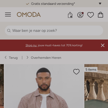
Gratis standaard verzending*
Menu
Shop nu:
jouw must-haves tot 70% korting!
Terug
Overhemden Heren
5 items