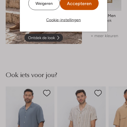
Laatste item
Accepteren
Weigeren
Selected Men
Cookie-instellingen
Korte broek
€ 49,99
+ meer kleuren
Ontdek de look
Ook iets voor jou?