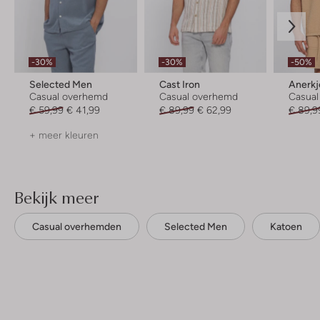
-30%
-30%
-50%
Selected Men
Cast Iron
Anerkj
Casual overhemd
Casual overhemd
Casua
€ 59,99
€ 41,99
€ 89,99
€ 62,99
€ 89,9
+ meer kleuren
Bekijk meer
Casual overhemden
Selected Men
Katoen