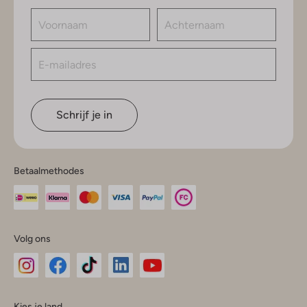
Schrijf je in
Betaalmethodes
Volg ons
Omoda
Omoda
Omoda
Omoda
Omoda
Kies je land