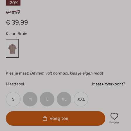
-20%
€ 49,99
€ 39,99
Kleur:
Bruin
Kies je maat:
Dit item valt normaal, kies je eigen maat
Maattabel
Maat uitverkocht?
S
M
L
XL
XXL
Voeg toe
Favoriet