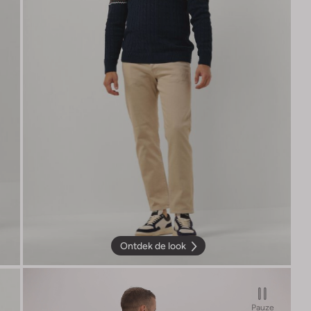
Ontdek de look
Pauze