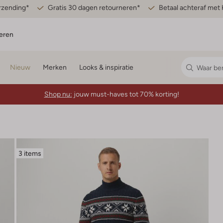
erzending*
Gratis 30 dagen retourneren*
Betaal achteraf met 
eren
Nieuw
Merken
Looks & inspiratie
Shop nu:
jouw must-haves tot 70% korting!
3 items