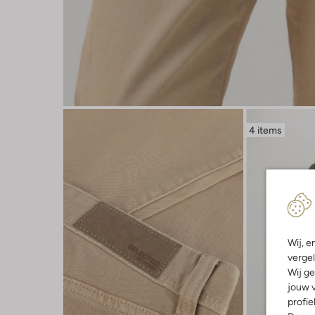
4 items
Wij, e
vergel
Wij ge
jouw v
profie