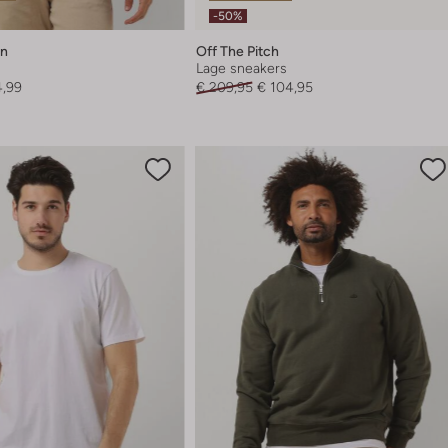
-50%
en
Off The Pitch
Lage sneakers
4,99
€ 209,95
€ 104,95