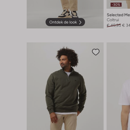
-30%
Selected M
Coltrui
Ontdek de look
€ 49,95
€ 3