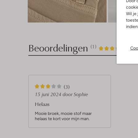
Door o
cooki
Wil je
Ont
toeste
indie
Beoordelingen
(1)
1
3
Coo
3
/5
Sterren
3
(3)
S
15 juni 2024
door Sophie
t
Helaas
e
Mooie broek, mooie stof maar
helaas te kort voor mijn man.
r
r
e