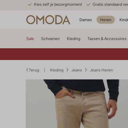
Kies zelf je bezorgmoment
Gratis standaard v
Dames
Heren
Kind
Sale
Schoenen
Kleding
Tassen & Accessoires
Terug
Kleding
Jeans
Jeans Heren