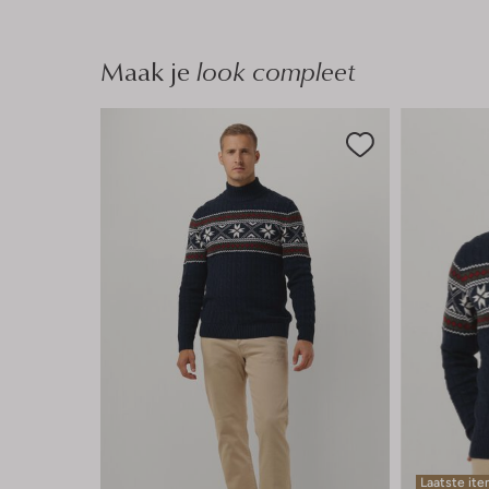
n
Maak je
look compleet
Laatste it