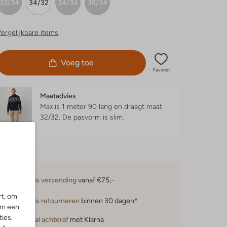
33/34
34/32
34/34
36/34
ergelijkbare items
Voeg toe
Favoriet
Maatadvies
Max is 1 meter 90 lang en draagt maat
32/32.
De pasvorm is
slim
.
Gratis verzending
vanaf €75,-
rt, om
Gratis retourneren
binnen 30 dagen*
om een
ies.
Betaal achteraf
met Klarna