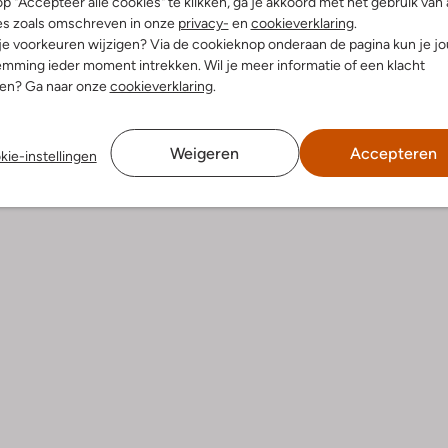
p "Accepteer alle cookies" te klikken, ga je akkoord met het gebruik van 
es zoals omschreven in onze
privacy-
en
cookieverklaring
.
 je voorkeuren wijzigen? Via de cookieknop onderaan de pagina kun je j
dek de look
Ontdek de look
mming ieder moment intrekken. Wil je meer informatie of een klacht
nen? Ga naar onze
cookieverklaring
.
Product informatie
Weigeren
Accepteren
kie-instellingen