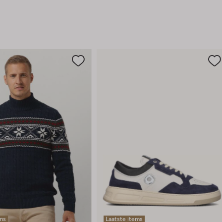
ems
Laatste items