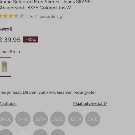
Bruine Selected Men Slim Fit Jeans Slh196-
Straightscott 3335 Colored Jns W
3
1
3
/5
(1 beoordeling)
Sterren
€ 79,95
€ 39,95
-50%
leur:
Bruin
ies je maat:
Dit item valt klein, kies een maat groter
Maattabel
Maat uitverkocht?
30/32
31/32
31/34
32/32
32/34
33/32