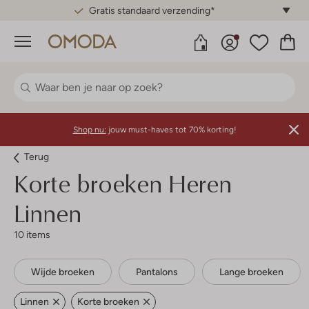
Gratis standaard verzending*
Menu
Shop nu:
jouw must-haves tot 70% korting!
Terug
Korte broeken Heren
Linnen
10 items
Wijde broeken
Pantalons
Lange broeken
Linnen
Korte broeken