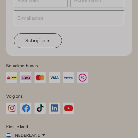
Schrijf je in
Betaalmethodes
Volg ons
Omoda
Omoda
Omoda
Omoda
Omoda
Kies je land
Instagram
Facebook
TikTok
LinkedIn
YouTube
NEDERLAND