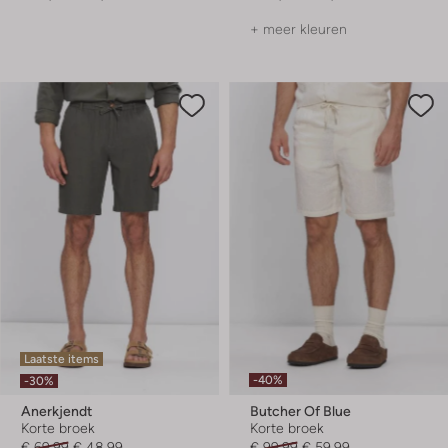
+ meer kleuren
Laatste items
-40%
-30%
Anerkjendt
Butcher Of Blue
Korte broek
Korte broek
€ 69,99
€ 48,99
€ 99,99
€ 59,99