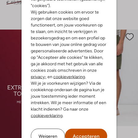
€ 49,99
€ 29,99
€ 99,99
€ 79,99
"cookies").
Wij gebruiken cookies om ervoor te
+ meer kleuren
zorgen dat onze website goed
functioneert, om jouw voorkeuren op
te slaan, om inzicht te verkrijgen in
bezoekersgedrag en om een profiel op
te bouwen van jouw online gedrag voor
gepersonaliseerde advertenties. Door
op "Accepteer alle cookies" te klikken,
ga je akkoord met het gebruik van alle
cookies zoals omschreven in onze
privacy-
en
cookieverklaring
.
Wil je je voorkeuren wijzigen? Via de
cookieknop onderaan de pagina kun je
jouw toestemming ieder moment
intrekken. Wil je meer informatie of een
klacht indienen? Ga naar onze
Laatste item
cookieverklaring
.
-30%
Tommy Hilfiger
Accepteren
Weigeren
Korte broek