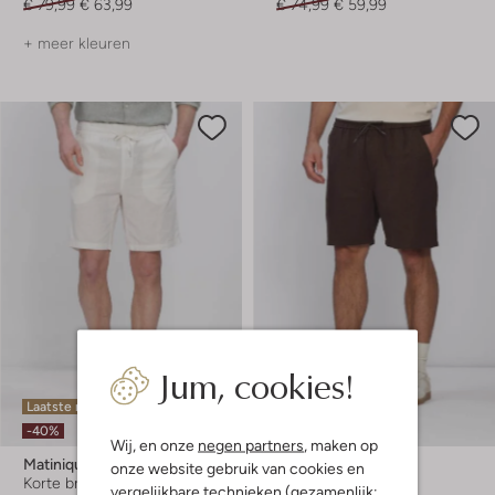
€ 79,99
€ 63,99
€ 74,99
€ 59,99
+ meer kleuren
Jum, cookies!
Laatste maten
Laatste item
-40%
-20%
Wij, en onze
negen partners
, maken op
Matinique
Les Deux
onze website gebruik van cookies en
Korte broek
Korte broek
vergelijkbare technieken (gezamenlijk: