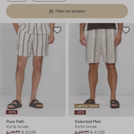
Filter en sorteer
Laatste items
-20%
-20%
Pure Path
Selected Men
Korte broek
Korte broek
€ 79,99
€ 63,99
€ 59,99
€ 47,99