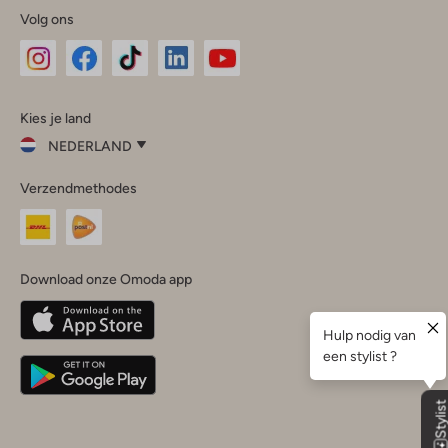
Volg ons
Omoda
Omoda
Omoda
Omoda
Omoda
Kies je land
Instagram
Facebook
TikTok
LinkedIn
YouTube
NEDERLAND
Kies
Verzendmethodes
je
Sluit
land
Nederland
België
(Nederlands)
Download onze Omoda app
Belgique
(Français)
Deutschland