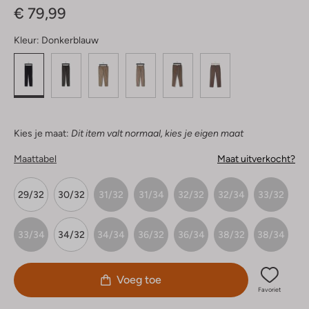
€ 79,99
Kleur:
Donkerblauw
Kies je maat:
Dit item valt normaal, kies je eigen maat
Maattabel
Maat uitverkocht?
29/32
30/32
31/32
31/34
32/32
32/34
33/32
33/34
34/32
34/34
36/32
36/34
38/32
38/34
Voeg toe
Favoriet