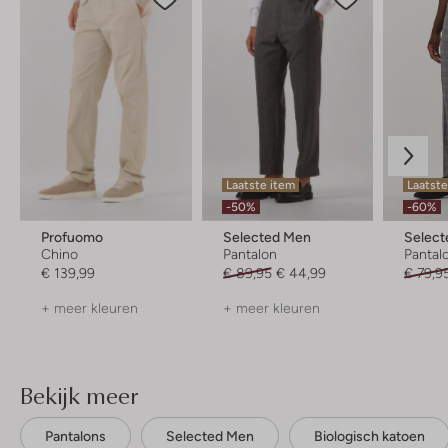
Laatste item
Laatste
-50%
-60%
Profuomo
Selected Men
Selec
Chino
Pantalon
Pantal
€ 139,99
€ 89,95
€ 44,99
€ 79,9
+ meer kleuren
+ meer kleuren
Bekijk meer
Pantalons
Selected Men
Biologisch katoen