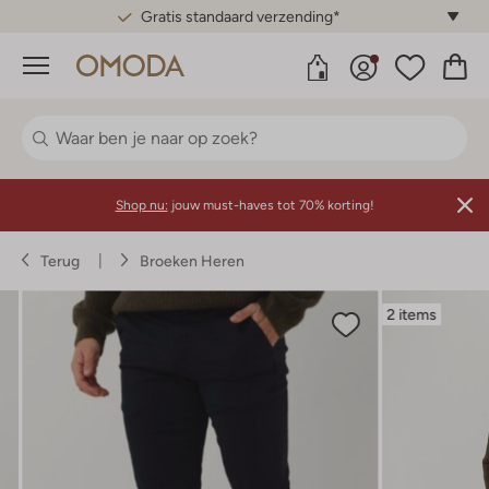
Gratis standaard verzending*
Menu
Shop nu:
jouw must-haves tot 70% korting!
Terug
Broeken Heren
2 items