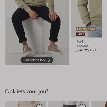
Laatste items
-40%
Forét
Sweater
€ 119,95
€ 71,99
Ontdek de look
Ook iets voor jou?