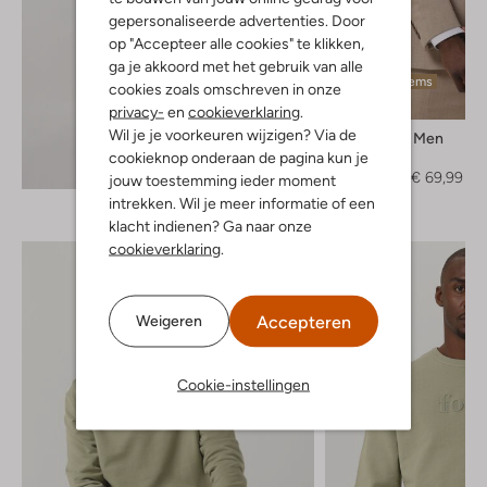
gepersonaliseerde advertenties. Door
op "Accepteer alle cookies" te klikken,
ga je akkoord met het gebruik van alle
Laatste items
cookies zoals omschreven in onze
-50%
privacy-
en
cookieverklaring
.
Wil je je voorkeuren wijzigen? Via de
Selected Men
Colbert
cookieknop onderaan de pagina kun je
Ontdek de look
€ 139,95
€ 69,99
jouw toestemming ieder moment
intrekken. Wil je meer informatie of een
klacht indienen? Ga naar onze
cookieverklaring
.
Accepteren
Weigeren
Cookie-instellingen