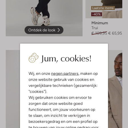
Laatste items
-40%
Minimum
Trui
Ontdek de look
€ 109,95
€ 65,95
Jum, cookies!
Wij, en onze
negen partners
, maken op
onze website gebruik van cookies en
vergelijkbare technieken (gezamenlijk:
"cookies").
Wij gebruiken cookies om ervoor te
zorgen dat onze website goed
functioneert, om jouw voorkeuren op
te slaan, om inzicht te verkrijgen in
bezoekersgedrag en om een profiel op
te bouwen van jouw online gedrag voor