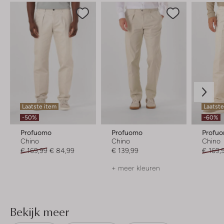
Laatste item
Laatste
-50%
-60%
Profuomo
Profuomo
Profu
Chino
Chino
Chino
€ 169,99
€ 84,99
€ 139,99
€ 169,
+ meer kleuren
Bekijk meer