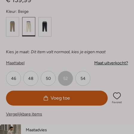
Kleur:
Beige
Kies je maat:
Dit item valt normaal, kies je eigen maat
Maattabel
Maat uitverkocht?
46
48
50
52
54
Voeg toe
Favoriet
Vergelijkbare items
Maatadvies