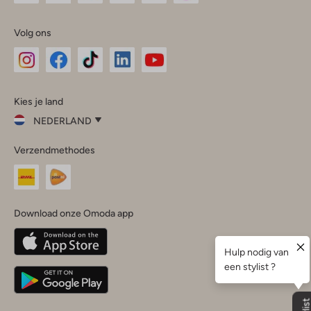
Volg ons
Omoda
Omoda
Omoda
Omoda
Omoda
Kies je land
Instagram
Facebook
TikTok
LinkedIn
YouTube
NEDERLAND
Kies
Verzendmethodes
je
Sluit
land
Nederland
België
(Nederlands)
Download onze Omoda app
Belgique
(Français)
Deutschland