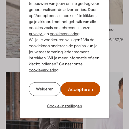
te bouwen van jouw online gedrag voor
gepersonaliseerde advertenties. Door
op "Accepteer alle cookies" te klikken,
-40%
ga je akkoord met het gebruik van alle
cookies zoals omschreven in onze
Gentiluomo
privacy-
en
cookieverklaring
.
Jack
Wil je je voorkeuren wijzigen? Via de
€ 279,99
€ 167,99
cookieknop onderaan de pagina kun je
jouw toestemming ieder moment
Ontdek de look
intrekken. Wil je meer informatie of een
klacht indienen? Ga naar onze
cookieverklaring
.
Accepteren
Weigeren
Cookie-instellingen