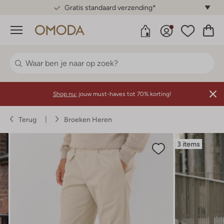
Gratis standaard verzending*
Menu
Shop nu:
jouw must-haves tot 70% korting!
Terug
Broeken Heren
3 items