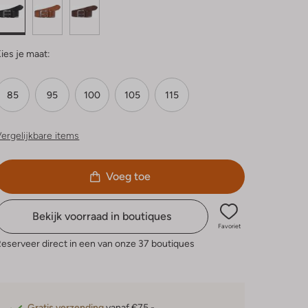
ies je maat:
85
95
100
105
115
ergelijkbare items
Voeg toe
Bekijk voorraad in boutiques
Favoriet
eserveer direct in een van onze 37 boutiques
Gratis verzending
vanaf €75,-