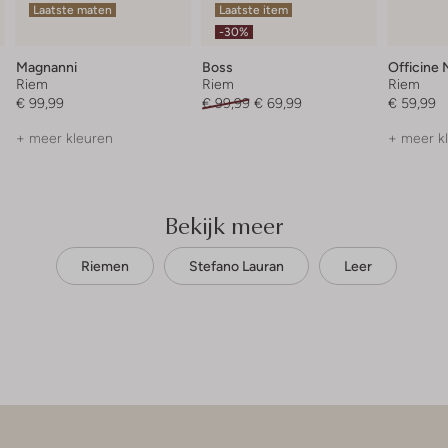
Laatste maten
Laatste item
-30%
Magnanni
Boss
Officine 
Riem
Riem
Riem
€ 99,99
€ 99,99
€ 69,99
€ 59,99
+ meer kleuren
+ meer k
Bekijk meer
Riemen
Stefano Lauran
Leer