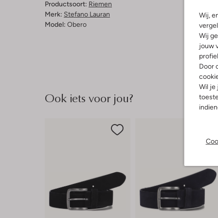
Productsoort:
Riemen
Merk:
Stefano Lauran
Wij, e
Model:
Obero
vergel
Wij ge
jouw v
profie
Door o
cooki
Wil je
Ook iets voor jou?
toeste
indie
Coo