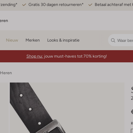
erzending*
Gratis 30 dagen retourneren*
Betaal achteraf met 
eren
Nieuw
Merken
Looks & inspiratie
Shop nu:
jouw must-haves tot 70% korting!
 Heren
K