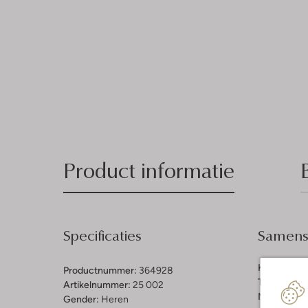
Product informatie
Specificaties
Samenst
Kleur:
Zwar
Productnummer:
364928
Trends:
Cla
Artikelnummer:
25 002
Materiaal b
Gender:
Heren