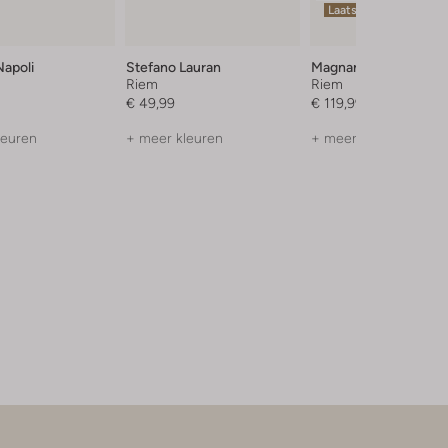
Laatste items
Napoli
Stefano Lauran
Magnanni
Riem
Riem
€ 49,99
€ 119,99
leuren
+ meer kleuren
+ meer kleuren