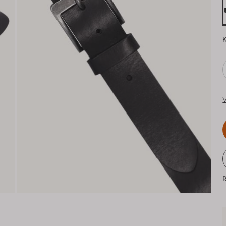
K
V
R