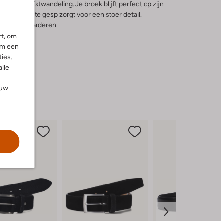
ellige herfstwandeling. Je broek blijft perfect op zijn
. De robuuste gesp zorgt voor een stoer detail.
 functie waarderen.
rt, om
om een
ies.
alle
ouw