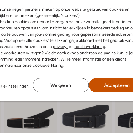
met een stoere chino voor een gez
plek en je maakt je look compleet
n onze
negen partners
, maken op onze website gebruik van cookies en
Onmisbaar voor heren die stijl en
ijkbare technieken (gezamenlijk: "cookies").
bruiken cookies om ervoor te zorgen dat onze website goed functionee
oorkeuren op te slaan, om inzicht te verkrijgen in bezoekersgedrag en 
l op te bouwen van jouw online gedrag voor gepersonaliseerde advertent
p "Accepteer alle cookies" te klikken, ga je akkoord met het gebruik van 
es zoals omschreven in onze
privacy-
en
cookieverklaring
.
 je voorkeuren wijzigen? Via de cookieknop onderaan de pagina kun je j
mming ieder moment intrekken. Wil je meer informatie of een klacht
nen? Ga naar onze
cookieverklaring
.
Weigeren
Accepteren
kie-instellingen