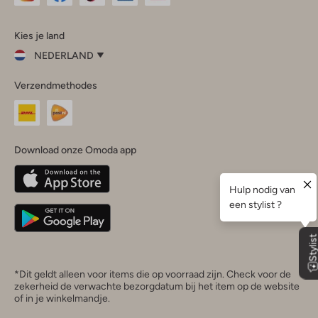
Omoda
Omoda
Omoda
Omoda
Omoda
Kies je land
Instagram
Facebook
TikTok
LinkedIn
YouTube
NEDERLAND
Kies
Verzendmethodes
je
Sluit
land
Nederland
België
(Nederlands)
Download onze Omoda app
Belgique
(Français)
Deutschland
*Dit geldt alleen voor items die op voorraad zijn. Check voor de
zekerheid de verwachte bezorgdatum bij het item op de website
of in je winkelmandje.