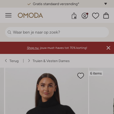
Gratis standaard verzending*
Menu
Shop nu:
jouw must-haves tot 70% korting!
Terug
Truien & Vesten Dames
6 items