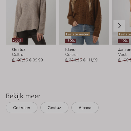
Laatste maten
Laatst
-50%
-50%
-40%
Gestuz
Idano
Janse
Coltrui
Coltrui
Vest
€ 199,95
€ 99,99
€ 224,95
€ 111,99
€ 109,
Bekijk meer
Coltruien
Gestuz
Alpaca