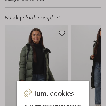
Maak je
look compleet
Jum, cookies!
Wij, en onze
negen partners
, maken op