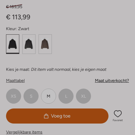
€ 189,95
€ 113,99
Kleur:
Zwart
Kies je maat:
Dit item valt normaal, kies je eigen maat
Maattabel
Maat uitverkocht?
XS
S
M
L
XL
Voeg toe
Favoriet
Vergelijkbare items