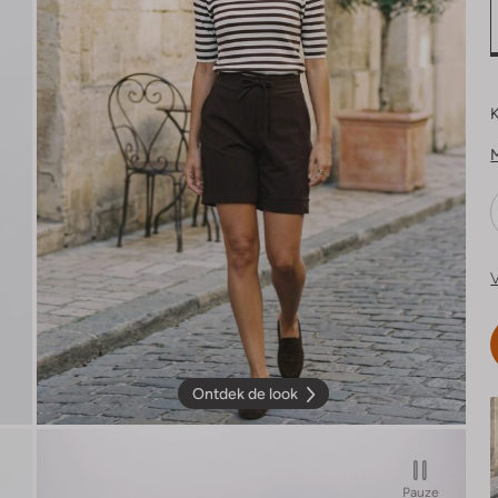
K
V
Ontdek de look
Pauze