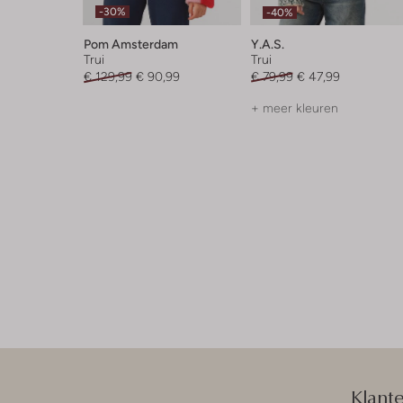
-30%
-40%
Pom Amsterdam
Y.a.s.
Trui
Trui
€ 129,99
€ 90,99
€ 79,99
€ 47,99
+ meer kleuren
Klant