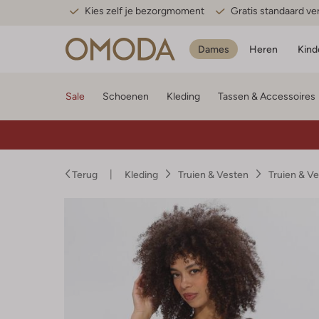
Kies zelf je bezorgmoment
Gratis standaard v
Dames
Heren
Kind
Sale
Schoenen
Kleding
Tassen & Accessoires
Terug
Kleding
Truien & Vesten
Truien & V