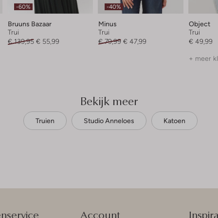
-60%
-40%
Bruuns Bazaar
Minus
Object
Trui
Trui
Trui
€ 139,95
€ 55,99
€ 79,99
€ 47,99
€ 49,99
+ meer k
Bekijk meer
Truien
Studio Anneloes
Katoen
enservice
Account
Inspira