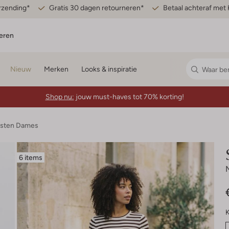
erzending*
Gratis 30 dagen retourneren*
Betaal achteraf met 
eren
Nieuw
Merken
Looks & inspiratie
Shop nu:
jouw must-haves tot 70% korting!
esten Dames
6 items
K