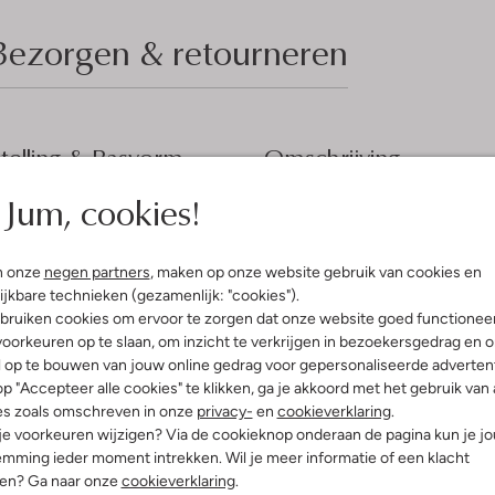
Bezorgen & retourneren
elling & Pasvorm
Omschrijving
Jum, cookies!
Ontsnap aan de alledaagse dru
ANNELOES. Deze bruine trui is pe
reep
gezellige middag op het terras. De
ro Revival
ideaal voor de lente en zomer. C
n onze
negen partners
, maken op onze website gebruik van cookies en
atoen
moeiteloze, stijlvolle look. De pu
ijkbare technieken (gezamenlijk: "cookies").
gular Fit
in te boeten op stijl. Een veelzi
bruiken cookies om ervoor te zorgen dat onze website goed functionee
toch verfijnde uitstraling.
nd
oorkeuren op te slaan, om inzicht te verkrijgen in bezoekersgedrag en 
e:
Driekwart Mouw
l op te bouwen van jouw online gedrag voor gepersonaliseerde advertent
f Lang
p "Accepteer alle cookies" te klikken, ga je akkoord met het gebruik van 
es zoals omschreven in onze
privacy-
en
cookieverklaring
.
 je voorkeuren wijzigen? Via de cookieknop onderaan de pagina kun je j
mming ieder moment intrekken. Wil je meer informatie of een klacht
nen? Ga naar onze
cookieverklaring
.