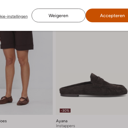
Weigeren
Accepteren
kie-instellingen
-30%
loes
Ayana
Instappers