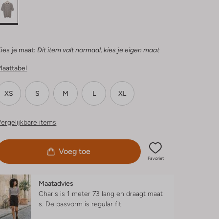
ies je maat:
Dit item valt normaal, kies je eigen maat
Maattabel
XS
S
M
L
XL
ergelijkbare items
Voeg toe
Favoriet
Maatadvies
Charis is 1 meter 73 lang en draagt maat
s.
De pasvorm is
regular fit
.