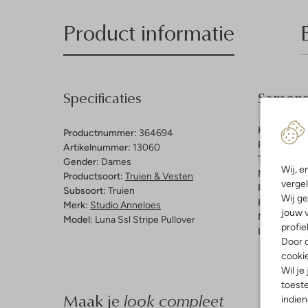
Product informatie
Specificaties
Samenst
Kleur:
Multi
Productnummer:
364694
Patroon:
St
Artikelnummer:
13060
Trends:
Ret
Gender:
Dames
Wij, e
Materiaal:
K
Productsoort:
Truien & Vesten
vergel
Pasvorm:
Re
Subsoort:
Truien
Wij ge
Halslijn:
Ro
Merk:
Studio Anneloes
jouw v
Mouwlengt
Model:
Luna Ssl Stripe Pullover
profie
Lengte:
Hal
Door o
cooki
Wil je
toeste
Maak je
look compleet
indie