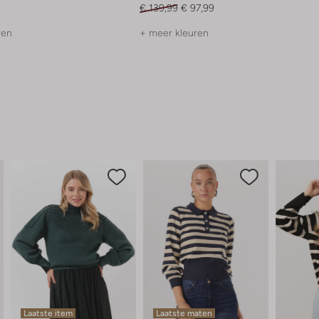
€ 139,99
€ 97,99
ren
+ meer kleuren
Laatste item
Laatste maten