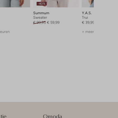
-40%
Summum
Y.a.s.
Sweater
Trui
€ 99,95
€ 59,99
€ 39,99
leuren
+ meer kleuren
tie
Omoda