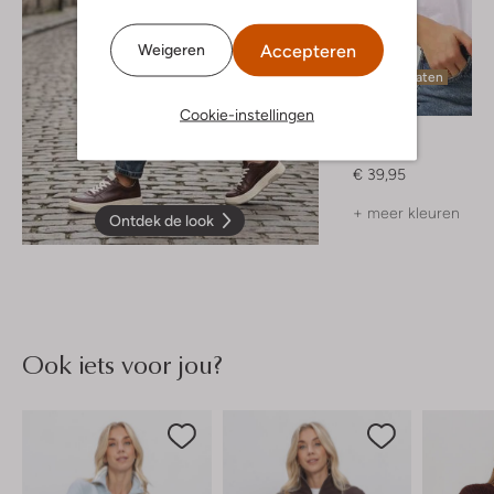
Accepteren
Weigeren
Laatste maten
Cookie-instellingen
Notre-V
T-shirt
€ 39,95
+ meer kleuren
Ontdek de look
Ook iets voor jou?