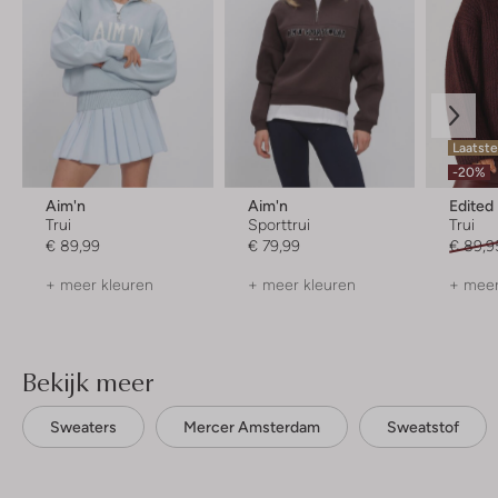
Laatste
-20%
Aim'n
Aim'n
Edited
Trui
Sporttrui
Trui
€ 89,99
€ 79,99
€ 89,9
+ meer kleuren
+ meer kleuren
+ meer
Bekijk meer
Sweaters
Mercer Amsterdam
Sweatstof