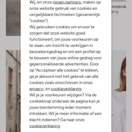
Wij, en onze
negen partners
, maken op
Mercer Amsterdam
onze website gebruik van cookies en
Sportlegging
vergelijkbare technieken (gezamenlijk:
€ 89,99
"cookies").
Wij gebruiken cookies om ervoor te
Ontdek de look
zorgen dat onze website goed
functioneert, om jouw voorkeuren op
te slaan, om inzicht te verkrijgen in
bezoekersgedrag en om een profiel op
te bouwen van jouw online gedrag voor
gepersonaliseerde advertenties. Door
op "Accepteer alle cookies" te klikken,
ga je akkoord met het gebruik van alle
cookies zoals omschreven in onze
privacy-
en
cookieverklaring
.
Wil je je voorkeuren wijzigen? Via de
cookieknop onderaan de pagina kun je
jouw toestemming ieder moment
intrekken. Wil je meer informatie of een
klacht indienen? Ga naar onze
cookieverklaring
.