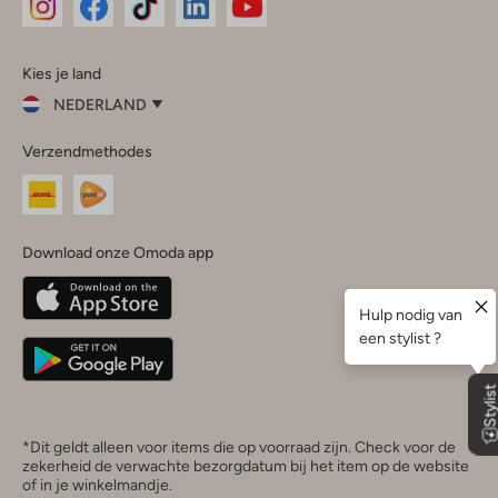
Omoda
Omoda
Omoda
Omoda
Omoda
Kies je land
Instagram
Facebook
TikTok
LinkedIn
YouTube
NEDERLAND
Kies
Verzendmethodes
je
Sluit
land
Nederland
België
(Nederlands)
Download onze Omoda app
Belgique
(Français)
Deutschland
*Dit geldt alleen voor items die op voorraad zijn. Check voor de
zekerheid de verwachte bezorgdatum bij het item op de website
of in je winkelmandje.