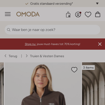
Gratis standaard verzending*
Menu
Shop nu:
jouw must-haves tot 70% korting!
Terug
Truien & Vesten Dames
3 items