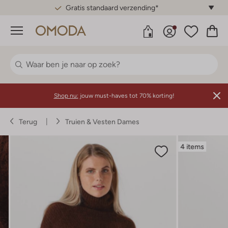
Gratis standaard verzending*
Menu
Shop nu:
jouw must-haves tot 70% korting!
Terug
Truien & Vesten Dames
4 items