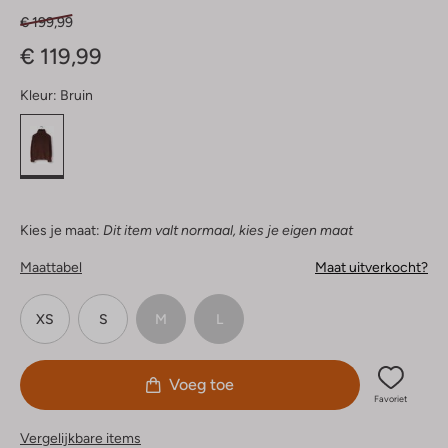
€ 199,99
€ 119,99
Kleur:
Bruin
Kies je maat:
Dit item valt normaal, kies je eigen maat
Maattabel
Maat uitverkocht?
XS
S
M
L
Voeg toe
Favoriet
Vergelijkbare items