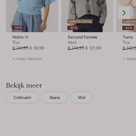
Laatste items
Laatste
-50%
-30%
-30%
Notre-V
Second Female
Twns
Trui
Vest
Trui
€ 119,99
€ 59,99
€ 174,99
€ 121,99
€ 159,
+ meer kleuren
+ meer
Bekijk meer
Coltruien
Ibana
Wol