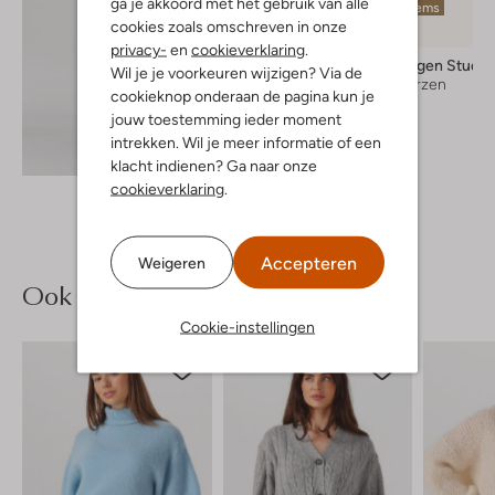
ga je akkoord met het gebruik van alle
Laatste items
cookies zoals omschreven in onze
privacy-
en
cookieverklaring
.
Copenhagen Studio
Wil je je voorkeuren wijzigen? Via de
Hoge laarzen
cookieknop onderaan de pagina kun je
€ 359,99
jouw toestemming ieder moment
intrekken. Wil je meer informatie of een
Ontdek de look
klacht indienen? Ga naar onze
cookieverklaring
.
Accepteren
Weigeren
Ook iets voor jou?
Cookie-instellingen