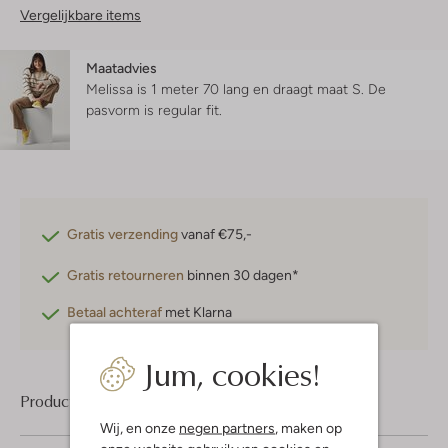
Vergelijkbare items
Maatadvies
Melissa is 1 meter 70 lang en draagt maat S.
De
pasvorm is
regular fit
.
Gratis verzending
vanaf €75,-
Gratis retourneren
binnen 30 dagen*
Betaal achteraf
met Klarna
Jum, cookies!
Product informatie
Wij, en onze
negen partners
, maken op