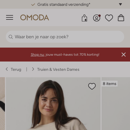
Gratis standaard verzending*
Menu
Shop nu:
jouw must-haves tot 70% korting!
Terug
Truien & Vesten Dames
8 items