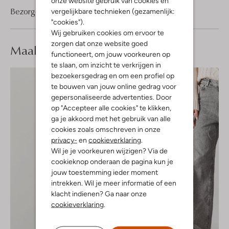
onze website gebruik van cookies en
Bezorgen & retourneren
vergelijkbare technieken (gezamenlijk:
"cookies").
Wij gebruiken cookies om ervoor te
zorgen dat onze website goed
Maak je
look compleet
functioneert, om jouw voorkeuren op
te slaan, om inzicht te verkrijgen in
bezoekersgedrag en om een profiel op
te bouwen van jouw online gedrag voor
gepersonaliseerde advertenties. Door
op "Accepteer alle cookies" te klikken,
ga je akkoord met het gebruik van alle
cookies zoals omschreven in onze
privacy-
en
cookieverklaring
.
Wil je je voorkeuren wijzigen? Via de
cookieknop onderaan de pagina kun je
jouw toestemming ieder moment
intrekken. Wil je meer informatie of een
klacht indienen? Ga naar onze
cookieverklaring
.